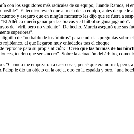
arín con los seguidores más radicales de su equipo, Juande Ramos, el e
osible". El técnico reveló que al meta de su equipo, antes de que le ar
ncuentro y aseguró que en ningún momento les dijo que se fuera a suspen
: "El Atlético quería ganar por las bravas y al fútbol se gana jugando".
yos de "viril, pero no violento". De hecho, Murcia aseguró que sus futb
mente superiores".
atiguillo de "no hablo de los árbitros" para eludir las preguntas sobre e
io rojiblanco, al que llegaron muy enfadados tras el choque.
 de reproche para su propia afición:
"Creo que las formas de los hinch
tonces, tendría que ser sincero". Sobre la actuación del árbitro, coment
mpo: "Cuando me empezaron a caer cosas, pensé que era normal, pero,
a
A Palop le dio un objeto en la oreja, otro en la espalda y otro, "una bote