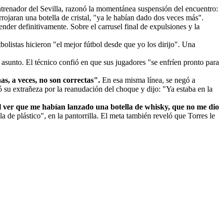
ntrenador del Sevilla, razonó la momentánea suspensión del encuentro:
rojaran una botella de cristal, "ya le habían dado dos veces más".
der definitivamente. Sobre el carrusel final de expulsiones y la
olistas hicieron "el mejor fútbol desde que yo los dirijo". Una
l asunto. El técnico confió en que sus jugadores "se enfríen pronto para
as, a veces, no son correctas".
En esa misma línea, se negó a
ó su extrañeza por la reanudación del choque y dijo: "Ya estaba en la
l ver que me habían lanzado una botella de whisky, que no me dio
lla de plástico", en la pantorrilla. El meta también reveló que Torres le