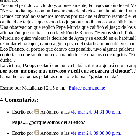
Ya con el partido concluido y, supuestamente, la negociación de Gil M
"No se podía jugar con un lanzamiento de objetos tan abundante. Era imp
Ramos confesó no saber los motivos por los que el árbitro reanudó el e
cantidad de tarjetas que vieron los jugadores rojiblancos su análisis fue
Una observación que replicó Pepe Murcia que calificó el juego de los su
afirmación que contrasta con la visión de Ramos: "Hemos sido infinita
Murcia no quiso valorar la decisión de Ayza y se escudó en el habitual l
reanudar el trabajo", dando alguna pista del estado anímico del vestuar
Leo Franco
, el portero que detuvo dos penaltis, tuvo algunas palabras
contestar lo que siente un meta cuando le cae una lluvia de objetos: "En
ducha".
La víctima,
Palop
, declaró que nunca había sufrido algo así en un ca
por poco, me puse muy nervioso y pedí que se parara el choque
". 
había dicho algunas palabras que no le habían "gustado nada".
Escrito por Matallanas | 2:15 p. m. |
Enlace permanente
4 Comentarios:
Escrito por
Anónimo
, a las
vie mar 24, 04:31:00 p. m.
Papa.... ¿porque somos del atletico?
Escrito por
Anónimo
, a las
vie mar 24, 09:08:00 p. m.