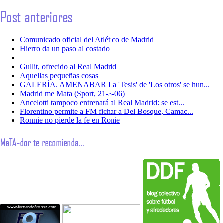
Comunicado oficial del Atlético de Madrid
Hierro da un paso al costado
Gullit, ofrecido al Real Madrid
Aquellas pequeñas cosas
GALERÍA. AMENABAR La 'Tesis' de 'Los otros' se hun...
Madrid me Mata (Sport, 21-3-06)
Ancelotti tampoco entrenará al Real Madrid: se est...
Florentino permite a FM fichar a Del Bosque, Camac...
Ronnie no pierde la fe en Ronie