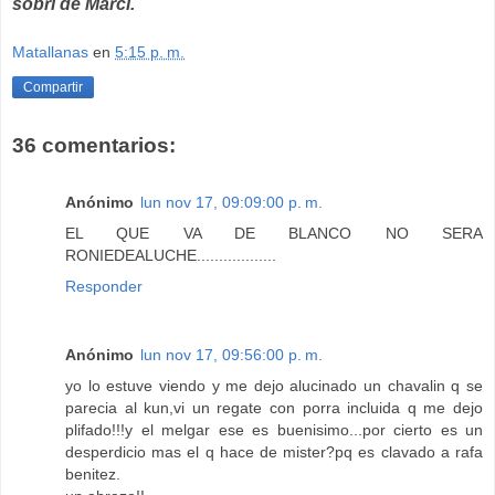
sobri de Marci.
Matallanas
en
5:15 p. m.
Compartir
36 comentarios:
Anónimo
lun nov 17, 09:09:00 p. m.
EL QUE VA DE BLANCO NO SERA
RONIEDEALUCHE..................
Responder
Anónimo
lun nov 17, 09:56:00 p. m.
yo lo estuve viendo y me dejo alucinado un chavalin q se
parecia al kun,vi un regate con porra incluida q me dejo
plifado!!!y el melgar ese es buenisimo...por cierto es un
desperdicio mas el q hace de mister?pq es clavado a rafa
benitez.