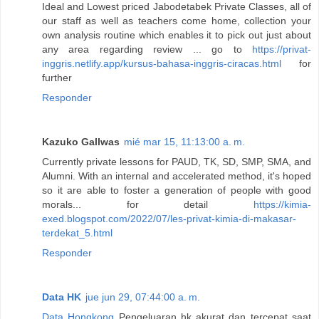
Ideal and Lowest priced Jabodetabek Private Classes, all of
our staff as well as teachers come home, collection your
own analysis routine which enables it to pick out just about
any area regarding review ... go to
https://privat-
inggris.netlify.app/kursus-bahasa-inggris-ciracas.html
for
further
Responder
Kazuko Gallwas
mié mar 15, 11:13:00 a. m.
Currently private lessons for PAUD, TK, SD, SMP, SMA, and
Alumni. With an internal and accelerated method, it's hoped
so it are able to foster a generation of people with good
morals... for detail
https://kimia-
exed.blogspot.com/2022/07/les-privat-kimia-di-makasar-
terdekat_5.html
Responder
Data HK
jue jun 29, 07:44:00 a. m.
Data Hongkong
Pengeluaran hk akurat dan tercepat saat