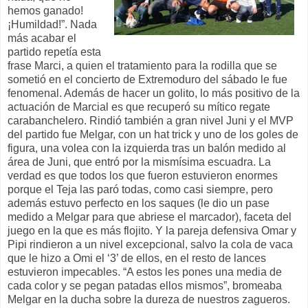
hemos ganado!
¡Humildad!”. Nada
más acabar el
partido repetía esta
frase Marci, a quien el tratamiento para la rodilla que se
sometió en el concierto de Extremoduro del sábado le fue
fenomenal. Además de hacer un golito, lo más positivo de la
actuación de Marcial es que recuperó su mítico regate
carabanchelero. Rindió también a gran nivel Juni y el MVP
del partido fue Melgar, con un hat trick y uno de los goles de
figura, una volea con la izquierda tras un balón medido al
área de Juni, que entró por la mismísima escuadra. La
verdad es que todos los que fueron estuvieron enormes
porque el Teja las paró todas, como casi siempre, pero
además estuvo perfecto en los saques (le dio un pase
medido a Melgar para que abriese el marcador), faceta del
juego en la que es más flojito. Y la pareja defensiva Omar y
Pipi rindieron a un nivel excepcional, salvo la cola de vaca
que le hizo a Omi el ‘3’ de ellos, en el resto de lances
estuvieron impecables. “A estos les pones una media de
cada color y se pegan patadas ellos mismos”, bromeaba
Melgar en la ducha sobre la dureza de nuestros zagueros.