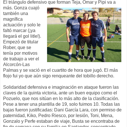
El triángulo defensivo que forman Teja, Omar y Pipi va a
más.
Gonza cuajó
también una
magnífica
actuación y solo le
faltó marcar (¡ya
llegará el gol litle!).
Empezó de titular
Rober, que se
tenía por motivos
de trabajo a ver el
Alcorcón-Las
Palmas y se vació en el cuartito de hora que jugó. El más
flojo fui yo que aún sigo renqueante del tobillo derecho.
Solidaridad defensiva e imaginación en ataque fueron las
claves de la quinta victoria, ante un buen equipo como el
Pozuelo, que nos sitúan en lo más alto de la clasificación.
Pese a tener una plantilla de 19, solo fuimos 10. Todas las
bajas fueron justificadas: Dani García Lara, con permiso de
paternidad, Kiko, Pedro Riesco, por lesión, Toni, Mena,
Gonzalo y Perfe estaban de viaje, Busta se encontraba de
fin de semana con su familia en Santander, concentrado