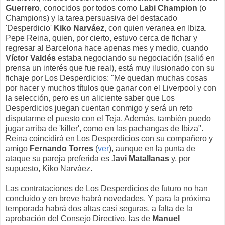
Guerrero
, conocidos por todos como
Labi Champion
(o
Champions) y la tarea persuasiva del destacado
'Desperdicio'
Kiko Narváez,
con quien veranea en Ibiza.
Pepe Reina, quien, por cierto, estuvo cerca de fichar y
regresar al Barcelona hace apenas mes y medio, cuando
Víctor Valdés
estaba negociando su negociación (salió en
prensa un interés que fue real), está muy ilusionado con su
fichaje por Los Desperdicios: "Me quedan muchas cosas
por hacer y muchos títulos que ganar con el Liverpool y con
la selección, pero es un aliciente saber que Los
Desperdicios juegan cuentan conmigo y será un reto
disputarme el puesto con el Teja. Además, también puedo
jugar arriba de 'killer', como en las pachangas de Ibiza".
Reina coincidirá en Los Desperdicios con su compañero y
amigo
Fernando Torres
(
ver
), aunque en la punta de
ataque su pareja preferida es J
avi Matallanas
y, por
supuesto, Kiko Narváez.
Las contrataciones de Los Desperdicios de futuro no han
concluido y en breve habrá novedades. Y para la próxima
temporada habrá dos altas casi seguras, a falta de la
aprobación del Consejo Directivo, las de
Manuel