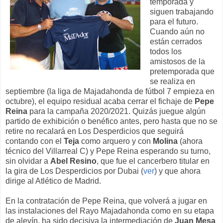
temporada y
siguen trabajando
para el futuro.
Cuando aún no
están cerrados
todos los
amistosos de la
pretemporada que
se realiza en
septiembre (la liga de Majadahonda de fútbol 7 empieza en
octubre), el equipo residual acaba cerrar el fichaje de
Pepe
Reina
para la campaña 2020/2021. Quizás juegue algún
partido de exhibición o benéfico antes, pero hasta que no se
retire no recalará en Los Desperdicios que seguirá
contando con el
Teja
como arquero y con
Molina
(ahora
técnico del Villarreal C) y Pepe Reina esperando su turno,
sin olvidar a
Abel Resino
, que fue el cancerbero titular en
la gira de Los Desperdicios por Dubai (
ver
) y que ahora
dirige al Atlético de Madrid.
En la contratación de Pepe Reina, que volverá a jugar en
las instalaciones del Rayo Majadahonda como en su etapa
de alevín, ha sido decisiva la intermediación de
Juan Mesa