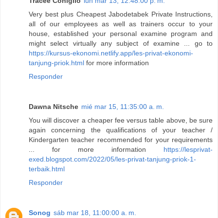
Tracee Coniglio
lun mar 13, 12:48:00 p. m.
Very best plus Cheapest Jabodetabek Private Instructions,
all of our employees as well as trainers occur to your
house, established your personal examine program and
might select virtually any subject of examine ... go to
https://kursus-ekonomi.netlify.app/les-privat-ekonomi-
tanjung-priok.html
for more information
Responder
Dawna Nitsche
mié mar 15, 11:35:00 a. m.
You will discover a cheaper fee versus table above, be sure
again concerning the qualifications of your teacher /
Kindergarten teacher recommended for your requirements
... for more information
https://lesprivat-
exed.blogspot.com/2022/05/les-privat-tanjung-priok-1-
terbaik.html
Responder
Sonog
sáb mar 18, 11:00:00 a. m.