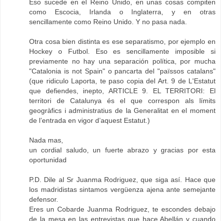
Eso sucede en el Reino Unido, en unas cosas compiten
como Escocia, Irlanda o Inglaterra, y en otras
sencillamente como Reino Unido. Y no pasa nada.
Otra cosa bien distinta es ese separatismo, por ejemplo en
Hockey o Futbol. Eso es sencillamente imposible si
previamente no hay una separación política, por mucha
"Catalonia is not Spain" o pancarta del "païssos catalans"
(que ridiculo Laporta, te paso copia del Art. 9 de L'Estatut
que defiendes, inepto, ARTICLE 9. EL TERRITORI: El
territori de Catalunya és el que correspon als límits
geogràfics i administratius de la Generalitat en el moment
de l’entrada en vigor d’aquest Estatut.)
Nada mas,
un cordial saludo, un fuerte abrazo y gracias por esta
oportunidad
P.D. Dile al Sr Juanma Rodriguez, que siga así. Hace que
los madridistas sintamos vergüenza ajena ante semejante
defensor.
Eres un Cobarde Juanma Rodriguez, te escondes debajo
de la mesa en las entrevistas que hace Abellán y cuando