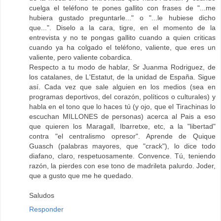
cuelga el teléfono te pones gallito con frases de "...me
hubiera gustado preguntarle..." o "...le hubiese dicho
que...". Diselo a la cara, tigre, en el momento de la
entrevista y no te pongas gallito cuando a quien criticas
cuando ya ha colgado el teléfono, valiente, que eres un
valiente, pero valiente cobardica.
Respecto a tu modo de hablar, Sr Juanma Rodriguez, de
los catalanes, de L'Estatut, de la unidad de España. Sigue
así. Cada vez que sale alguien en los medios (sea en
programas deportivos, del corazón, políticos o culturales) y
habla en el tono que lo haces tú (y ojo, que el Tirachinas lo
escuchan MILLONES de personas) acerca al Pais a eso
que quieren los Maragall, Ibarretxe, etc, a la "libertad"
contra "el centralismo opresor". Aprende de Quique
Guasch (palabras mayores, que "crack"), lo dice todo
diafano, claro, respetuosamente. Convence. Tú, teniendo
razón, la pierdes con ese tono de madrileta palurdo. Joder,
que a gusto que me he quedado.
Saludos
Responder