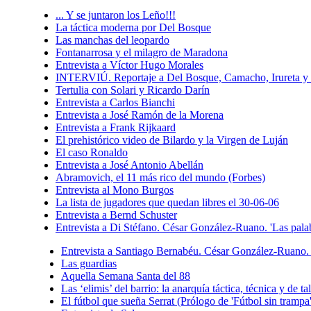
... Y se juntaron los Leño!!!
La táctica moderna por Del Bosque
Las manchas del leopardo
Fontanarrosa y el milagro de Maradona
Entrevista a Víctor Hugo Morales
INTERVIÚ. Reportaje a Del Bosque, Camacho, Irureta y 
Tertulia con Solari y Ricardo Darín
Entrevista a Carlos Bianchi
Entrevista a José Ramón de la Morena
Entrevista a Frank Rijkaard
El prehistórico video de Bilardo y la Virgen de Luján
El caso Ronaldo
Entrevista a José Antonio Abellán
Abramovich, el 11 más rico del mundo (Forbes)
Entrevista al Mono Burgos
La lista de jugadores que quedan libres el 30-06-06
Entrevista a Bernd Schuster
Entrevista a Di Stéfano. César González-Ruano. 'Las pala
Entrevista a Santiago Bernabéu. César González-Ruano. 
Las guardias
Aquella Semana Santa del 88
Las ‘elimis’ del barrio: la anarquía táctica, técnica y de 
El fútbol que sueña Serrat (Prólogo de 'Fútbol sin trampa'