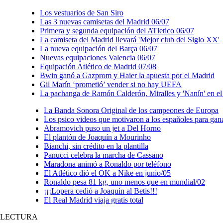
Los vestuarios de San Siro
Las 3 nuevas camisetas del Madrid 06/07
Primera y segunda equipación del ATletico 06/07
La camiseta del Madrid llevará 'Mejor club del Siglo XX'
La nueva equipación del Barça 06/07
Nuevas equipaciones Valencia 06/07
Equipación Atlético de Madrid 07/08
Bwin ganó a Gazprom y Haier la apuesta por el Madrid
Gil Marín ‘prometió’ vender si no hay UEFA
La pachanga de Ramón Calderón, Miralles y 'Nanín' en e
La Banda Sonora Original de los campeones de Europa
Los psico videos que motivaron a los españoles para gan
Abramovich puso un jet a Del Horno
El plantón de Joaquín a Mourinho
Bianchi, sin crédito en la plantilla
Panucci celebra la marcha de Cassano
Maradona animó a Ronaldo por teléfono
El Atlético dió el OK a Nike en junio/05
Ronaldo pesa 81 kg, uno menos que en mundial/02
¡¡¡Lopera cedió a Joaquín al Betis!!!
El Real Madrid viaja gratis total
LECTURA