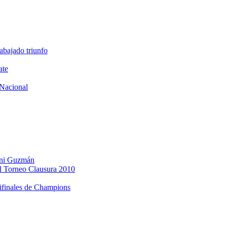
abajado triunfo
ate
Nacional
Dani Guzmán
l Torneo Clausura 2010
mifinales de Champions