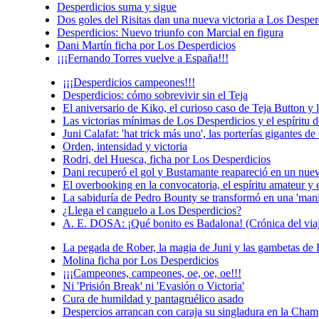
Desperdicios suma y sigue
Dos goles del Risitas dan una nueva victoria a Los Desper
Desperdicios: Nuevo triunfo con Marcial en figura
Dani Martín ficha por Los Desperdicios
¡¡¡Fernando Torres vuelve a España!!!
¡¡¡Desperdicios campeones!!!
Desperdicios: cómo sobrevivir sin el Teja
El aniversario de Kiko, el curioso caso de Teja Button y 
Las victorias mínimas de Los Desperdicios y el espíritu 
Juni Calafat: 'hat trick más uno', las porterías gigantes
Orden, intensidad y victoria
Rodri, del Huesca, ficha por Los Desperdicios
Dani recuperó el gol y Bustamante reapareció en un nue
El overbooking en la convocatoria, el espíritu amateur y
La sabiduría de Pedro Bounty se transformó en una 'mani
¿Llega el canguelo a Los Desperdicios?
A. E. DOSA: ¡Qué bonito es Badalona! (Crónica del via
La pegada de Rober, la magia de Juni y las gambetas de 
Molina ficha por Los Desperdicios
¡¡¡Campeones, campeones, oe, oe, oe!!!
Ni 'Prisión Break' ni 'Evasión o Victoria'
Cura de humildad y pantagruélico asado
Despercios arrancan con caraja su singladura en la Cha