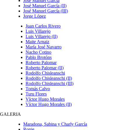
José Manuel García
José Manuel García (II)
José Manuel García (III)
Jorge López
Juan Carlos Rivero
Luis Villarejo
Luis Villarejo (II)
Maite Arnaiz
María José Navarro
Nacho Cotino
Pablo Brotóns
Roberto Palomar
Roberto Palomar (II)
Rodolfo Chisleanschi
Rodolfo Chisleanschi (II)
Rodolfo Chisleanschi (III)
Tomás Calvo
Turu Flores
Víctor Hugo Morales
Víctor Hugo Morales (II)
GALERIA
Maradona, Sabina y Charly García
Ronie