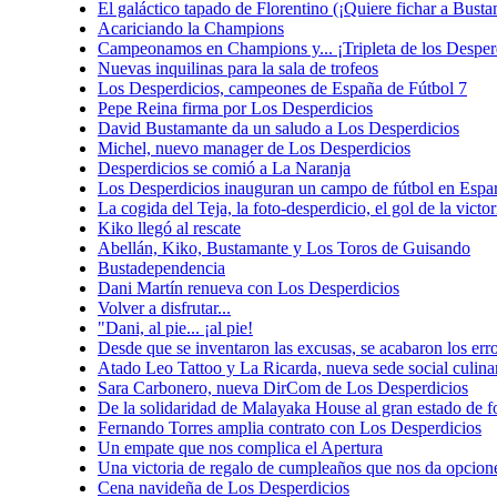
El galáctico tapado de Florentino (¡Quiere fichar a Busta
Acariciando la Champions
Campeonamos en Champions y... ¡Tripleta de los Desper
Nuevas inquilinas para la sala de trofeos
Los Desperdicios, campeones de España de Fútbol 7
Pepe Reina firma por Los Desperdicios
David Bustamante da un saludo a Los Desperdicios
Michel, nuevo manager de Los Desperdicios
Desperdicios se comió a La Naranja
Los Desperdicios inauguran un campo de fútbol en Espar
La cogida del Teja, la foto-desperdicio, el gol de la vict
Kiko llegó al rescate
Abellán, Kiko, Bustamante y Los Toros de Guisando
Bustadependencia
Dani Martín renueva con Los Desperdicios
Volver a disfrutar...
"Dani, al pie... ¡al pie!
Desde que se inventaron las excusas, se acabaron los err
Atado Leo Tattoo y La Ricarda, nueva sede social culina
Sara Carbonero, nueva DirCom de Los Desperdicios
De la solidaridad de Malayaka House al gran estado de f
Fernando Torres amplia contrato con Los Desperdicios
Un empate que nos complica el Apertura
Una victoria de regalo de cumpleaños que nos da opcio
Cena navideña de Los Desperdicios