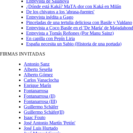
Entrevista de Salanova
¿Dónde está Kaká? MaTA-dor con Kaká en Milán
De los chivatos a los 'abrasa-fuentes'
Entrevista inédita a Gago
Pinceladas de una tertulia deliciosa con Basile y Valdano
Entrevista a Coco Basile en el 'De María' de Majadahon
Entrevista a Tomás Reñones (Por Manu Sainz)
En capilla con Pepín Liria
España necesita un Sabio (Historia de una portada)
FIRMAS INVITADAS
Antonio Sanz
Alberto Seseña
Alberto Gómez
Carlos Vanaclocha
Enrique Marí­n
Fontanarrosa
Fontanarrosa (II)
Fontanarrosa (III)
Guillermo Schäfer
Guillermo Schäfer(II)
Isaac Fouto
José Antonio Martín 'Petón'
José Luis Hurtado