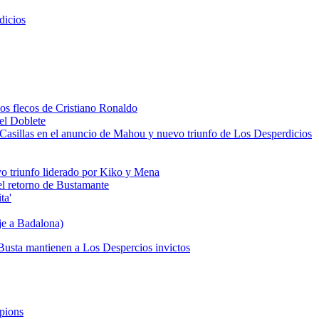
dicios
los flecos de Cristiano Ronaldo
del Doblete
 de Casillas en el anuncio de Mahou y nuevo triunfo de Los Desperdicios
vo triunfo liderado por Kiko y Mena
 el retorno de Bustamante
ta'
je a Badalona)
Busta mantienen a Los Despercios invictos
mpions