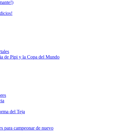
mante!)
dicios!
tales
oria de Pipi y la Copa del Mundo
ores
ria
orma del Teja
nes para campeonar de nuevo