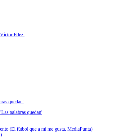
Víctor Fdez.
bras quedan'
'Las palabras quedan'
talento (El fútbol que a mi me gusta, MediaPunta)
)