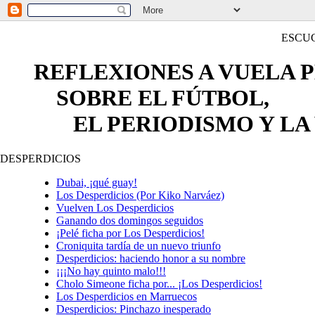
ESCU
REFLEXIONES A VUELA 
SOBRE EL FÚTBOL,
EL PERIODISMO Y LA 
DESPERDICIOS
Dubai, ¡qué guay!
Los Desperdicios (Por Kiko Narváez)
Vuelven Los Desperdicios
Ganando dos domingos seguidos
¡Pelé ficha por Los Desperdicios!
Croniquita tardía de un nuevo triunfo
Desperdicios: haciendo honor a su nombre
¡¡¡No hay quinto malo!!!
Cholo Simeone ficha por... ¡Los Desperdicios!
Los Desperdicios en Marruecos
Desperdicios: Pinchazo inesperado