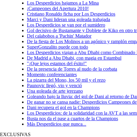
Los Desperdicios bajamos a La Mina
¡Campeones del Apertura 2010!
Cristiano Ronaldo ficha por Los Desperdicios
Marci y Dani lideran una goleada trabajada
Los Desperdicios se van por el sumidero
Gol decisivo de Bustamante y Doblete de Kiko en otro tr
Del calabobos a 'Pachin' Matador
De la fiesta de Los Molinos a un agónico y ramplón emp
SuperGonzalito puede con todo
Los Desperdicios viajan a Abu Dhabi como Combinado 
De Madrid a Abu Dhabi, con magia en Estambul
"¡Que lejos estamos del éxito!"
De la presencia de Torres al nudo de la corbata
Momento conferenciantes
La pizarra del Mono, los 50 mil y el rezo
Paunovic llegó, vio y venció
Una goleada de arte jerezano
Goleando bajo la lluvia: del gol de Dani al retorno de 
De ganar no se cansa nadie: Desperdicios Campeones de
Dani recupera el gol en la Champions
Los Desperdicios: de la solidaridad con la AVT a las se
Busta nos da el pase a cuartos de la Champions
Más Desperdicios que nunca...
EXCLUSIVAS