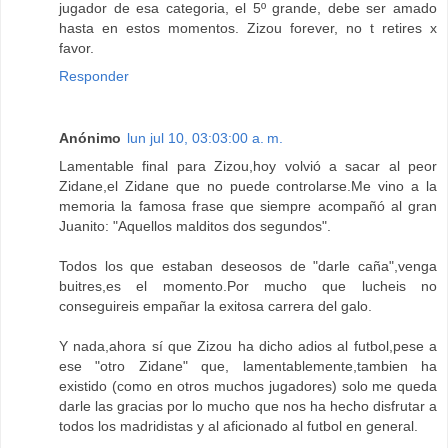
jugador de esa categoria, el 5º grande, debe ser amado
hasta en estos momentos. Zizou forever, no t retires x
favor.
Responder
Anónimo
lun jul 10, 03:03:00 a. m.
Lamentable final para Zizou,hoy volvió a sacar al peor
Zidane,el Zidane que no puede controlarse.Me vino a la
memoria la famosa frase que siempre acompañó al gran
Juanito: "Aquellos malditos dos segundos".
Todos los que estaban deseosos de "darle caña",venga
buitres,es el momento.Por mucho que lucheis no
conseguireis empañar la exitosa carrera del galo.
Y nada,ahora sí que Zizou ha dicho adios al futbol,pese a
ese "otro Zidane" que, lamentablemente,tambien ha
existido (como en otros muchos jugadores) solo me queda
darle las gracias por lo mucho que nos ha hecho disfrutar a
todos los madridistas y al aficionado al futbol en general.