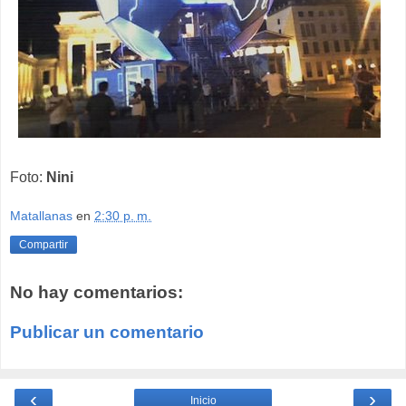
Foto:
Nini
Matallanas
en
2:30 p. m.
Compartir
No hay comentarios:
Publicar un comentario
‹
›
Inicio