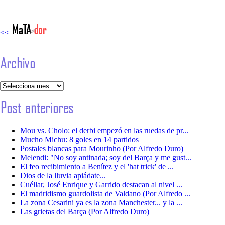
<<
Mou vs. Cholo: el derbi empezó en las ruedas de pr...
Mucho Michu: 8 goles en 14 partidos
Postales blancas para Mourinho (Por Alfredo Duro)
Melendi: "No soy antinada; soy del Barça y me gust...
El feo recibimiento a Benítez y el 'hat trick' de ...
Dios de la lluvia apiádate...
Cuéllar, José Enrique y Garrido destacan al nivel ...
El madridismo guardolista de Valdano (Por Alfredo ...
La zona Cesarini ya es la zona Manchester... y la ...
Las grietas del Barça (Por Alfredo Duro)