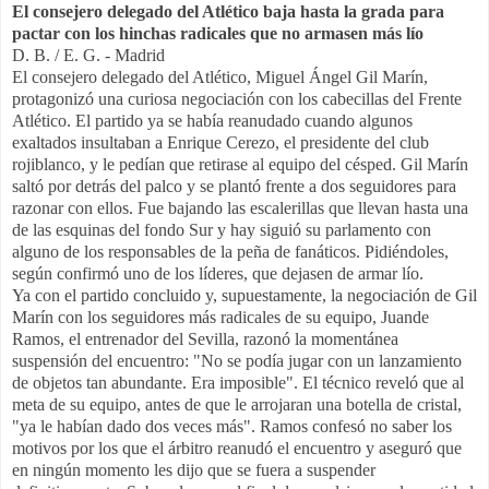
El consejero delegado del Atlético baja hasta la grada para
pactar con los hinchas radicales que no armasen más lío
D. B. / E. G. - Madrid
El consejero delegado del Atlético, Miguel Ángel Gil Marín,
protagonizó una curiosa negociación con los cabecillas del Frente
Atlético. El partido ya se había reanudado cuando algunos
exaltados insultaban a Enrique Cerezo, el presidente del club
rojiblanco, y le pedían que retirase al equipo del césped. Gil Marín
saltó por detrás del palco y se plantó frente a dos seguidores para
razonar con ellos. Fue bajando las escalerillas que llevan hasta una
de las esquinas del fondo Sur y hay siguió su parlamento con
alguno de los responsables de la peña de fanáticos. Pidiéndoles,
según confirmó uno de los líderes, que dejasen de armar lío.
Ya con el partido concluido y, supuestamente, la negociación de Gil
Marín con los seguidores más radicales de su equipo, Juande
Ramos, el entrenador del Sevilla, razonó la momentánea
suspensión del encuentro: "No se podía jugar con un lanzamiento
de objetos tan abundante. Era imposible". El técnico reveló que al
meta de su equipo, antes de que le arrojaran una botella de cristal,
"ya le habían dado dos veces más". Ramos confesó no saber los
motivos por los que el árbitro reanudó el encuentro y aseguró que
en ningún momento les dijo que se fuera a suspender