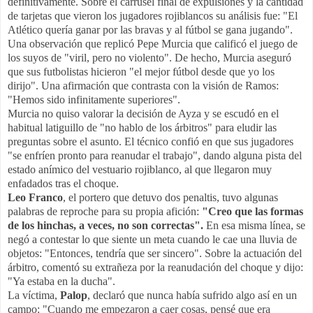
definitivamente. Sobre el carrusel final de expulsiones y la cantidad
de tarjetas que vieron los jugadores rojiblancos su análisis fue: "El
Atlético quería ganar por las bravas y al fútbol se gana jugando".
Una observación que replicó Pepe Murcia que calificó el juego de
los suyos de "viril, pero no violento". De hecho, Murcia aseguró
que sus futbolistas hicieron "el mejor fútbol desde que yo los
dirijo". Una afirmación que contrasta con la visión de Ramos:
"Hemos sido infinitamente superiores".
Murcia no quiso valorar la decisión de Ayza y se escudó en el
habitual latiguillo de "no hablo de los árbitros" para eludir las
preguntas sobre el asunto. El técnico confió en que sus jugadores
"se enfríen pronto para reanudar el trabajo", dando alguna pista del
estado anímico del vestuario rojiblanco, al que llegaron muy
enfadados tras el choque.
Leo Franco
, el portero que detuvo dos penaltis, tuvo algunas
palabras de reproche para su propia afición:
"Creo que las formas
de los hinchas, a veces, no son correctas".
En esa misma línea, se
negó a contestar lo que siente un meta cuando le cae una lluvia de
objetos: "Entonces, tendría que ser sincero". Sobre la actuación del
árbitro, comentó su extrañeza por la reanudación del choque y dijo:
"Ya estaba en la ducha".
La víctima,
Palop
, declaró que nunca había sufrido algo así en un
campo: "Cuando me empezaron a caer cosas, pensé que era