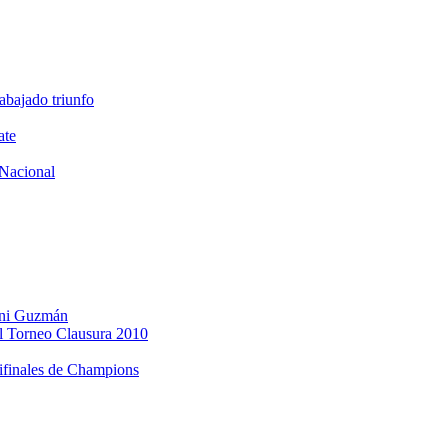
abajado triunfo
ate
Nacional
Dani Guzmán
l Torneo Clausura 2010
mifinales de Champions