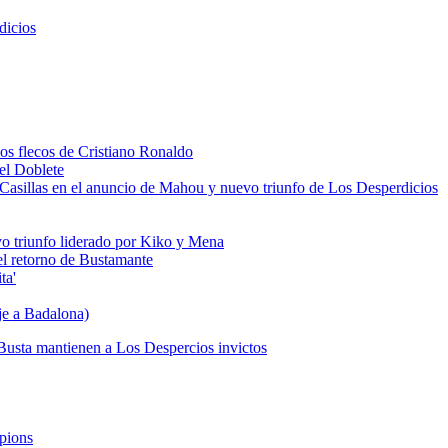
dicios
los flecos de Cristiano Ronaldo
del Doblete
 de Casillas en el anuncio de Mahou y nuevo triunfo de Los Desperdicios
vo triunfo liderado por Kiko y Mena
 el retorno de Bustamante
ta'
je a Badalona)
Busta mantienen a Los Despercios invictos
mpions