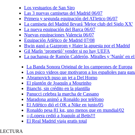
Los vestuarios de San Siro
Las 3 nuevas camisetas del Madrid 06/07
Primera y segunda equipación del ATletico 06/07
La camiseta del Madrid llevará 'Mejor club del Siglo XX'
La nueva equipación del Barça 06/07
Nuevas equipaciones Valencia 06/07
Equipación Atlético de Madrid 07/08
Bwin ganó a Gazprom y Haier la apuesta por el Madrid
Gil Marín ‘prometió’ vender si no hay UEFA
La pachanga de Ramón Calderón, Miralles y 'Nanín' en e
La Banda Sonora Original de los campeones de Europa
Los psico videos que motivaron a los españoles para gan
Abramovich puso un jet a Del Horno
El plantón de Joaquín a Mourinho
Bianchi, sin crédito en la plantilla
Panucci celebra la marcha de Cassano
Maradona animó a Ronaldo por teléfono
El Atlético dió el OK a Nike en junio/05
Ronaldo pesa 81 kg, uno menos que en mundial/02
¡¡¡Lopera cedió a Joaquín al Betis!!!
El Real Madrid viaja gratis total
LECTURA