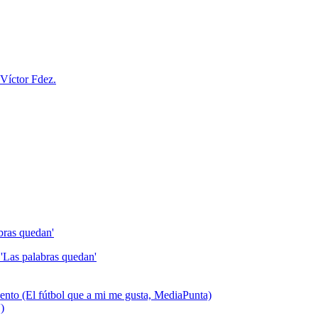
Víctor Fdez.
bras quedan'
'Las palabras quedan'
talento (El fútbol que a mi me gusta, MediaPunta)
)