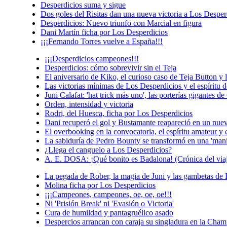
Desperdicios suma y sigue
Dos goles del Risitas dan una nueva victoria a Los Desper
Desperdicios: Nuevo triunfo con Marcial en figura
Dani Martín ficha por Los Desperdicios
¡¡¡Fernando Torres vuelve a España!!!
¡¡¡Desperdicios campeones!!!
Desperdicios: cómo sobrevivir sin el Teja
El aniversario de Kiko, el curioso caso de Teja Button y 
Las victorias mínimas de Los Desperdicios y el espíritu 
Juni Calafat: 'hat trick más uno', las porterías gigantes
Orden, intensidad y victoria
Rodri, del Huesca, ficha por Los Desperdicios
Dani recuperó el gol y Bustamante reapareció en un nue
El overbooking en la convocatoria, el espíritu amateur y
La sabiduría de Pedro Bounty se transformó en una 'mani
¿Llega el canguelo a Los Desperdicios?
A. E. DOSA: ¡Qué bonito es Badalona! (Crónica del via
La pegada de Rober, la magia de Juni y las gambetas de 
Molina ficha por Los Desperdicios
¡¡¡Campeones, campeones, oe, oe, oe!!!
Ni 'Prisión Break' ni 'Evasión o Victoria'
Cura de humildad y pantagruélico asado
Despercios arrancan con caraja su singladura en la Cha