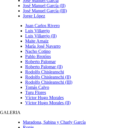
José Manuel García
José Manuel García (II)
José Manuel García (III)
Jorge López
Juan Carlos Rivero
Luis Villarejo
Luis Villarejo (II)
Maite Arnaiz
María José Navarro
Nacho Cotino
Pablo Brotóns
Roberto Palomar
Roberto Palomar (II)
Rodolfo Chisleanschi
Rodolfo Chisleanschi (II)
Rodolfo Chisleanschi (III)
Tomás Calvo
Turu Flores
Víctor Hugo Morales
Víctor Hugo Morales (II)
GALERIA
Maradona, Sabina y Charly García
Ronie