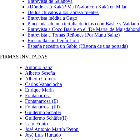
Entrevista de Salanova
¿Dónde está Kaká? MaTA-dor con Kaká en Milán
De los chivatos a los 'abrasa-fuentes'
Entrevista inédita a Gago
Pinceladas de una tertulia deliciosa con Basile y Valdano
Entrevista a Coco Basile en el 'De María' de Majadahon
Entrevista a Tomás Reñones (Por Manu Sainz)
En capilla con Pepín Liria
España necesita un Sabio (Historia de una portada)
FIRMAS INVITADAS
Antonio Sanz
Alberto Seseña
Alberto Gómez
Carlos Vanaclocha
Enrique Marí­n
Fontanarrosa
Fontanarrosa (II)
Fontanarrosa (III)
Guillermo Schäfer
Guillermo Schäfer(II)
Isaac Fouto
José Antonio Martín 'Petón'
José Luis Hurtado