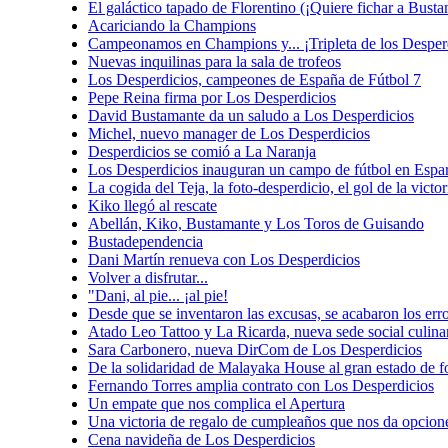
El galáctico tapado de Florentino (¡Quiere fichar a Busta
Acariciando la Champions
Campeonamos en Champions y... ¡Tripleta de los Desper
Nuevas inquilinas para la sala de trofeos
Los Desperdicios, campeones de España de Fútbol 7
Pepe Reina firma por Los Desperdicios
David Bustamante da un saludo a Los Desperdicios
Michel, nuevo manager de Los Desperdicios
Desperdicios se comió a La Naranja
Los Desperdicios inauguran un campo de fútbol en Espar
La cogida del Teja, la foto-desperdicio, el gol de la vict
Kiko llegó al rescate
Abellán, Kiko, Bustamante y Los Toros de Guisando
Bustadependencia
Dani Martín renueva con Los Desperdicios
Volver a disfrutar...
"Dani, al pie... ¡al pie!
Desde que se inventaron las excusas, se acabaron los err
Atado Leo Tattoo y La Ricarda, nueva sede social culina
Sara Carbonero, nueva DirCom de Los Desperdicios
De la solidaridad de Malayaka House al gran estado de f
Fernando Torres amplia contrato con Los Desperdicios
Un empate que nos complica el Apertura
Una victoria de regalo de cumpleaños que nos da opcio
Cena navideña de Los Desperdicios