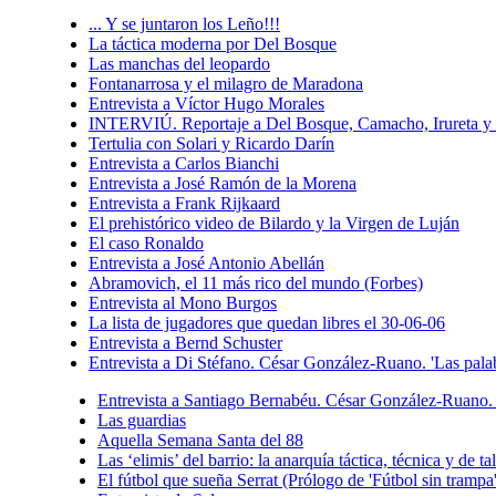
... Y se juntaron los Leño!!!
La táctica moderna por Del Bosque
Las manchas del leopardo
Fontanarrosa y el milagro de Maradona
Entrevista a Víctor Hugo Morales
INTERVIÚ. Reportaje a Del Bosque, Camacho, Irureta y 
Tertulia con Solari y Ricardo Darín
Entrevista a Carlos Bianchi
Entrevista a José Ramón de la Morena
Entrevista a Frank Rijkaard
El prehistórico video de Bilardo y la Virgen de Luján
El caso Ronaldo
Entrevista a José Antonio Abellán
Abramovich, el 11 más rico del mundo (Forbes)
Entrevista al Mono Burgos
La lista de jugadores que quedan libres el 30-06-06
Entrevista a Bernd Schuster
Entrevista a Di Stéfano. César González-Ruano. 'Las pala
Entrevista a Santiago Bernabéu. César González-Ruano. 
Las guardias
Aquella Semana Santa del 88
Las ‘elimis’ del barrio: la anarquía táctica, técnica y de 
El fútbol que sueña Serrat (Prólogo de 'Fútbol sin trampa'