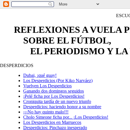
ESCU
REFLEXIONES A VUELA 
SOBRE EL FÚTBOL,
EL PERIODISMO Y LA 
DESPERDICIOS
Dubai, ¡qué guay!
Los Desperdicios (Por Kiko Narváez)
Vuelven Los Desperdicios
Ganando dos domingos seguidos
¡Pelé ficha por Los Desperdicios!
Croniquita tardía de un nuevo triunfo
Desperdicios: haciendo honor a su nombre
¡¡¡No hay quinto malo!!!
Cholo Simeone ficha por... ¡Los Desperdicios!
Los Desperdicios en Marruecos
Desperdicios: Pinchazo inesperado