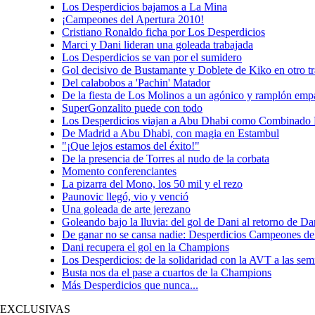
Los Desperdicios bajamos a La Mina
¡Campeones del Apertura 2010!
Cristiano Ronaldo ficha por Los Desperdicios
Marci y Dani lideran una goleada trabajada
Los Desperdicios se van por el sumidero
Gol decisivo de Bustamante y Doblete de Kiko en otro tr
Del calabobos a 'Pachin' Matador
De la fiesta de Los Molinos a un agónico y ramplón emp
SuperGonzalito puede con todo
Los Desperdicios viajan a Abu Dhabi como Combinado 
De Madrid a Abu Dhabi, con magia en Estambul
"¡Que lejos estamos del éxito!"
De la presencia de Torres al nudo de la corbata
Momento conferenciantes
La pizarra del Mono, los 50 mil y el rezo
Paunovic llegó, vio y venció
Una goleada de arte jerezano
Goleando bajo la lluvia: del gol de Dani al retorno de 
De ganar no se cansa nadie: Desperdicios Campeones de
Dani recupera el gol en la Champions
Los Desperdicios: de la solidaridad con la AVT a las se
Busta nos da el pase a cuartos de la Champions
Más Desperdicios que nunca...
EXCLUSIVAS