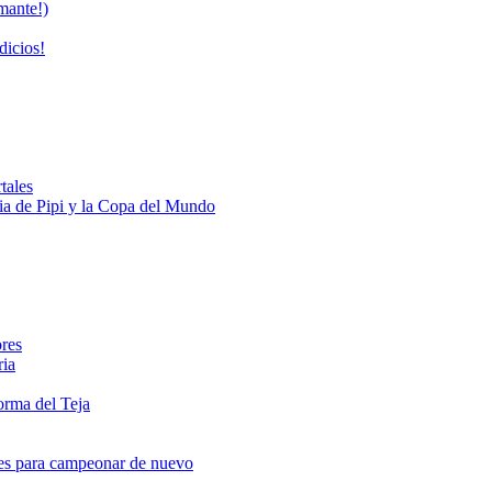
mante!)
dicios!
tales
oria de Pipi y la Copa del Mundo
ores
ria
orma del Teja
nes para campeonar de nuevo