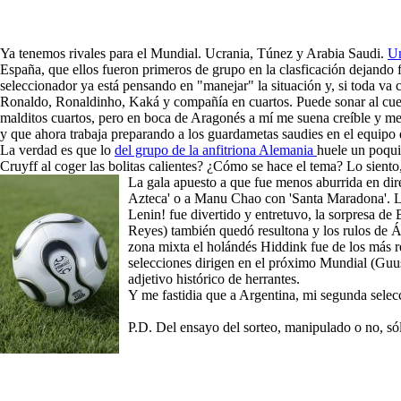
Ya tenemos rivales para el Mundial. Ucrania, Túnez y Arabia Saudi.
Un
España, que ellos fueron primeros de grupo en la clasficación dejando 
seleccionador ya está pensando en "manejar" la situación y, si toda va 
Ronaldo, Ronaldinho, Kaká y compañía en cuartos. Puede sonar al cuen
malditos cuartos, pero en boca de Aragonés a mí me suena creíble y me 
y que ahora trabaja preparando a los guardametas saudies en
el equipo
La verdad es que lo
del grupo de la anfitriona Alemania
huele un poqui
Cruyff al coger las bolitas calientes? ¿Cómo se hace el tema? Lo sient
La gala apue
sto a que fue menos aburrida en dir
Azteca' o a Manu Chao con 'Santa Maradona'. La
Lenin! fue divertido y entretuvo, la sorpresa d
Reyes) también quedó resultona y los rulos de Á
zona mixta el holándés Hiddink fue de los más re
selecciones dirigen en el próximo Mundial (Gu
adjetivo histórico de herrantes.
Y me fastidia que a Argentina, mi segunda selec
P.D. Del ensayo del sorteo, manipulado o no, só