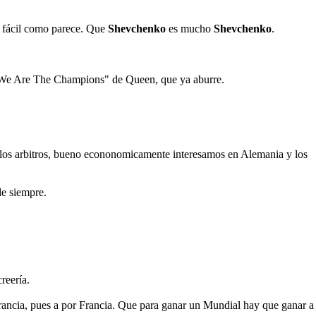
n fácil como parece. Que
Shevchenko
es mucho
Shevchenko
.
l "We Are The Champions" de Queen, que ya aburre.
y los arbitros, bueno econonomicamente interesamos en Alemania y los
de siempre.
reería.
Francia, pues a por Francia. Que para ganar un Mundial hay que ganar a