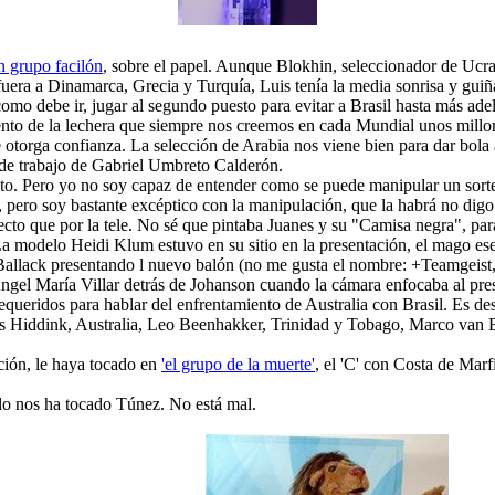
 grupo facilón
, sobre el papel. Aunque Blokhin, seleccionador de Ucran
fuera a Dinamarca, Grecia y Turquía, Luis tenía la media sonrisa y guiñ
como debe ir, jugar al segundo puesto para evitar a Brasil hasta más ad
to de la lechera que siempre nos creemos en cada Mundial unos millone
otorga confianza. La selección de Arabia nos viene bien para dar bola 
 de trabajo de Gabriel Umbreto Calderón.
to. Pero yo no soy capaz de entender como se puede manipular un sorte
o, pero soy bastante excéptico con la manipulación, que la habrá no dig
ecto que por la tele. No sé que pintaba Juanes y su "Camisa negra", pa
 modelo Heidi Klum estuvo en su sitio en la presentación, el mago ese
e Ballack presentando l nuevo balón (no me gusta el nombre: +Teamgeist
ngel María Villar detrás de Johanson cuando la cámara enfocaba al pres
queridos para hablar del enfrentamiento de Australia con Brasil. Es de
us Hiddink, Australia, Leo Beenhakker, Trinidad y Tobago, Marco van 
ción, le haya tocado en
'el grupo de la muerte'
, el 'C' con Costa de Marf
lo nos ha tocado Túnez. No está mal.