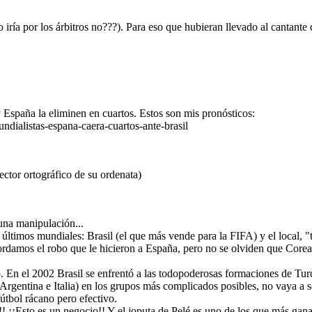
iría por los árbitros no???). Para eso que hubieran llevado al cantan
España la eliminen en cuartos. Estos son mis pronósticos:
dialistas-espana-caera-cuartos-ante-brasil
ector ortográfico de su ordenata)
una manipulación...
ltimos mundiales: Brasil (el que más vende para la FIFA) y el local, "ti
rdamos el robo que le hicieron a España, pero no se olviden que Corea t
. En el 2002 Brasil se enfrentó a las todopoderosas formaciones de Turq
rgentina e Italia) en los grupos más complicados posibles, no vaya a ser
fútbol rácano pero efectivo.
i!! ¡¡Esto es un negocio!! Y el joputa de Pelé es uno de los que más gana