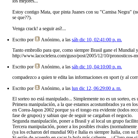
los mejores...
Estoy contigo Mata, que pinta Juanes con su "Camisa Negra" (no 
se que??).
Venga crack! a seguir así!...
Escrito por
Anónimo
, a las
sáb dic 10, 02:41:00 p. m.
Tanto embrollo para que, como siempre Brasil gane el Mundial y 
http://www.lacoctelera.com/guso/post/2005/12/10/pronosticos-mun
Escrito por
Anónimo
, a las
sáb dic 10, 04:10:00 p. m.
compadezco a quien te edita las informaciones en sport (y al corr
Escrito por
Anónimo
, a las
lun dic 12, 06:29:00 a. m.
El sorteo no está manipulado... Simplemente no es un sorteo, es 
Primera manipulación, a la que estamos acostumbrados ya en los ú
en Corea-Japon 2002 porque ya el tongo era evidente (todos reco
fase de grupos) y sabian que de seguir se cargaban el negocio.
Segunda manipulación, poner a Brasil y al local un grupo facilito
Tercera manipulación, poner a los posibles rivales (normalmente A
(ya los echaron del mundial 90) e Italia es siempre Italia, con su 
Si están de acuerdo en sacar la bola más caliente... ¡¡Claro que s