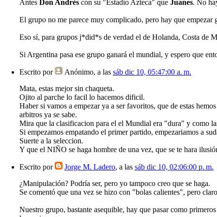
Antes
Don Andrés
con su "Estadio Azteca" que
Juanes
. No ha
El grupo no me parece muy complicado, pero hay que empezar gan
Eso sí, para grupos j*did*s de verdad el de Holanda, Costa de M
Si Argentina pasa ese grupo ganará el mundial, y espero que en
Escrito por
Anónimo
, a las
sáb dic 10, 05:47:00 a. m.
Mata, estas mejor sin chaqueta.
Ojito al parche lo facil lo hacemos dificil.
Haber si vamos a empezar ya a ser favoritos, que de estas hemos
arbitros ya se sabe.
Mira que la clasificacion para el el Mundial era "dura" y como l
Si empezamos empatando el primer partido, empezariamos a suda
Suerte a la seleccion.
Y que el NIÑO se haga hombre de una vez, que se te hara ilusió
Escrito por
Jorge M. Ladero
, a las
sáb dic 10, 02:06:00 p. m.
¿Manipulación? Podría ser, pero yo tampoco creo que se haga.
Se comentó que una vez se hizo con "bolas calientes", pero claro, 
Nuestro grupo, bastante asequible, hay que pasar como primeros 