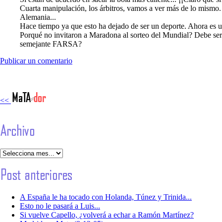
Cuarta manipulación, los árbitros, vamos a ver más de lo mismo. L
Alemania...
Hace tiempo ya que esto ha dejado de ser un deporte. Ahora es un
Porqué no invitaron a Maradona al sorteo del Mundial? Debe ser q
semejante FARSA?
Publicar un comentario
<<
A España le ha tocado con Holanda, Túnez y Trinida...
Esto no le pasará a Luis...
Si vuelve Capello, ¿volverá a echar a Ramón Martínez?