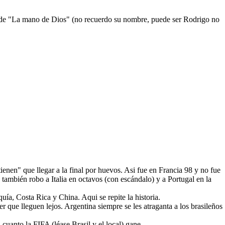
te de "La mano de Dios" (no recuerdo su nombre, puede ser Rodrigo no
enen" que llegar a la final por huevos. Asi fue en Francia 98 y no fue
ambién robo a Italia en octavos (con escándalo) y a Portugal en la
uía, Costa Rica y China. Aqui se repite la historia.
 que lleguen lejos. Argentina siempre se les atraganta a los brasileños
 cuanto la FIFA (léase Brasil y el local) gane.