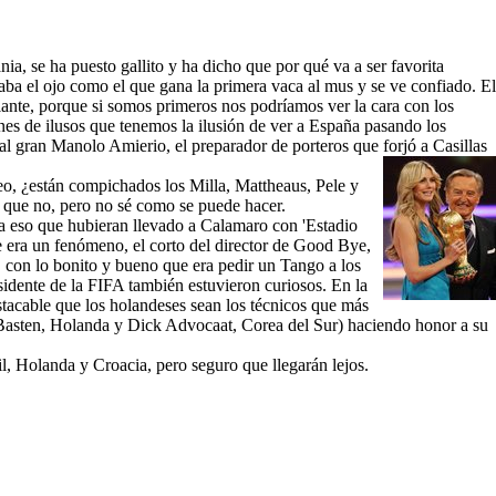
ia, se ha puesto gallito y ha dicho que por qué va a ser favorita
aba el ojo como el que gana la primera vaca al mus y se ve confiado. El
elante, porque si somos primeros nos podríamos ver la cara con los
s de ilusos que tenemos la ilusión de ver a España pasando los
al gran Manolo Amierio, el preparador de porteros que forjó a Casillas
o, ¿están compichados los Milla, Mattheaus, Pele y
o que no, pero no sé como se puede hacer.
ra eso que hubieran llevado a Calamaro con 'Estadio
 era un fenómeno, el corto del director de Good Bye,
, con lo bonito y bueno que era pedir un Tango a los
idente de la FIFA también estuvieron curiosos. En la
stacable que los holandeses sean los técnicos que más
Basten, Holanda y Dick Advocaat, Corea del Sur) haciendo honor a su
il, Holanda y Croacia, pero seguro que llegarán lejos.