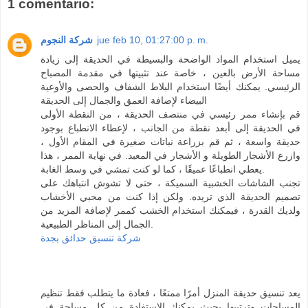
1 comentario:
jue feb 10, 01:27:00 p. m.
شركة النجوم
يميل استخدام المواد الواضحة والبسيطة في الحديقة إلى زيادة
مساحة الأرض بالعين ، خاصة عند تثبيتها في مقدمة المصباح
الرئيسي. يمكنك أيضًا استخدام البلاط الشفاف والحصى والأوعية
البيضاء لإضافة العمق والجمال إلى الحديقة
قم بإنشاء ممر رئيسي في منتصف الحديقة ، من النقطة الأولى
في الحديقة إلى أبعد نقطة من الجانب ، لإعطاء الانطباع بوجود
حديقة واسعة ، ثم قم بزراعة نباتات صغيرة في المقام الأول ،
وازرع الأشجار الطويلة و الأشجار في المعبد. في نهاية الممر ، هذا
يعطي انطباعًا عميقًا ، كما لو كنت تمشي في وسط الغابة.
تجنب الشاشات الخشبية السميكة ، حتى لا تشوش انتباهك على
تصميم الحديقة الذي تريده. ولكن إذا كنت من محبي الأخشاب
ولديك القدرة ، فيمكنك استخدام الخشب كممر لإضافة المزيد من
الجمال إلى المناظر الطبيعية.
شركة تنسيق حدائق بجدة
يعد تنسيق حديقة المنزل أمرًا ممتعًا ، فعادة ما يتطلب فقط تنظيم
المساحات وترتيبها بحيث يمكنك الاستفادة من كل مساحة في