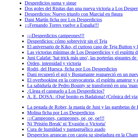
Desperdicios suma y sigue
Dos goles del Risitas dan una nueva victoria a Los Desper
Desperdicios: Nuevo triunfo con Marcial en figura
Dani Martín ficha por Los Desperdicios
¡¡¡Fernando Torres vuelve a España!!!
¡¡¡Desperdicios campeones!!!
Desperdicios: cómo sobrevivir sin el Teja
El aniversario de Kiko, el curioso caso de Teja Button y 
Las victorias mínimas de Los Desperdicios y el espíritu 
Juni Calafat: 'hat trick más uno', las porterías gigantes
Orden, intensidad y victoria
Rodri, del Huesca, ficha por Los Desperdicios
Dani recuperó el gol y Bustamante reapareció en un nue
El overbooking en la convocatoria, el espíritu amateur y
La sabiduría de Pedro Bounty se transformó en una 'mani
¿Llega el canguelo a Los Desperdicios?
A. E. DOSA: ¡Qué bonito es Badalona! (Crónica del via
La pegada de Rober, la magia de Juni y las gambetas de 
Molina ficha por Los Desperdicios
¡¡¡Campeones, campeones, oe, oe, oe!!!
Ni 'Prisión Break' ni 'Evasión o Victoria'
Cura de humildad y pantagruélico asado
Despercios arrancan con caraja su singladura en la Cha