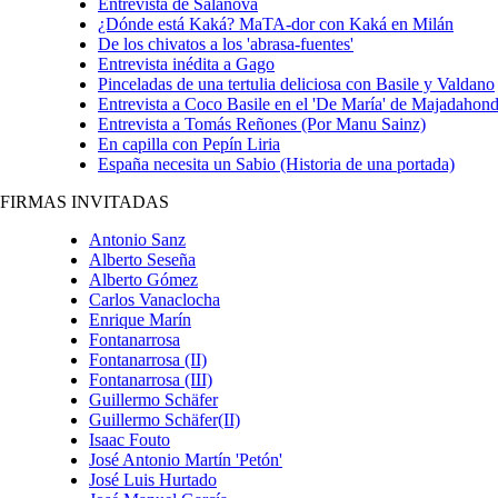
Entrevista de Salanova
¿Dónde está Kaká? MaTA-dor con Kaká en Milán
De los chivatos a los 'abrasa-fuentes'
Entrevista inédita a Gago
Pinceladas de una tertulia deliciosa con Basile y Valdano
Entrevista a Coco Basile en el 'De María' de Majadahon
Entrevista a Tomás Reñones (Por Manu Sainz)
En capilla con Pepín Liria
España necesita un Sabio (Historia de una portada)
FIRMAS INVITADAS
Antonio Sanz
Alberto Seseña
Alberto Gómez
Carlos Vanaclocha
Enrique Marí­n
Fontanarrosa
Fontanarrosa (II)
Fontanarrosa (III)
Guillermo Schäfer
Guillermo Schäfer(II)
Isaac Fouto
José Antonio Martín 'Petón'
José Luis Hurtado