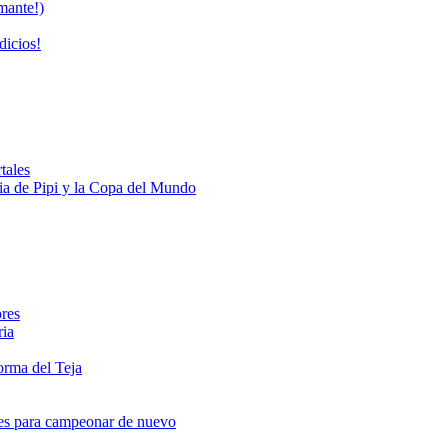
mante!)
dicios!
tales
oria de Pipi y la Copa del Mundo
ores
ria
orma del Teja
nes para campeonar de nuevo