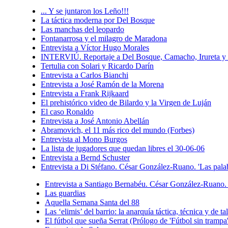
... Y se juntaron los Leño!!!
La táctica moderna por Del Bosque
Las manchas del leopardo
Fontanarrosa y el milagro de Maradona
Entrevista a Víctor Hugo Morales
INTERVIÚ. Reportaje a Del Bosque, Camacho, Irureta y 
Tertulia con Solari y Ricardo Darín
Entrevista a Carlos Bianchi
Entrevista a José Ramón de la Morena
Entrevista a Frank Rijkaard
El prehistórico video de Bilardo y la Virgen de Luján
El caso Ronaldo
Entrevista a José Antonio Abellán
Abramovich, el 11 más rico del mundo (Forbes)
Entrevista al Mono Burgos
La lista de jugadores que quedan libres el 30-06-06
Entrevista a Bernd Schuster
Entrevista a Di Stéfano. César González-Ruano. 'Las pala
Entrevista a Santiago Bernabéu. César González-Ruano. 
Las guardias
Aquella Semana Santa del 88
Las ‘elimis’ del barrio: la anarquía táctica, técnica y de 
El fútbol que sueña Serrat (Prólogo de 'Fútbol sin trampa'