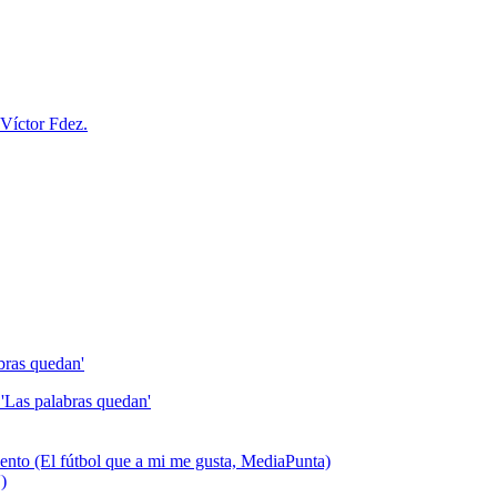
Víctor Fdez.
bras quedan'
'Las palabras quedan'
talento (El fútbol que a mi me gusta, MediaPunta)
)