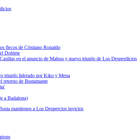
dicios
los flecos de Cristiano Ronaldo
del Doblete
 de Casillas en el anuncio de Mahou y nuevo triunfo de Los Desperdicios
vo triunfo liderado por Kiko y Mena
 el retorno de Bustamante
ta'
je a Badalona)
Busta mantienen a Los Despercios invictos
mpions