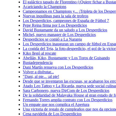
El galáctico tapado de Florentino (¡Quiere fichar a Busta
Acariciando la Champions
Campeonamos en Champions y... ¡Tripleta de los Desper
Nuevas inquilinas para la sala de trofeos
Los Desperdicios, campeones de España de Fútbol 7
Pepe Reina firma por Los Desperdicios
David Bustamante da un saludo a Los Desperdicios
Michel, nuevo manager de Los Desperdicios
Desperdicios se comió a La Naranja
Los Desperdicios inauguran un campo de fútbol en Espar
La cogida del Teja, la foto-desperdicio, el gol de la vict
Kiko llegó al rescate
Abellán, Kiko, Bustamante y Los Toros de Guisando
Bustadependencia
Dani Martín renueva con Los Desperdicios
Volver a disfrutar...
"Dani, al pie... ¡al pie!
Desde que se inventaron las excusas, se acabaron los err
Atado Leo Tattoo y La Ricarda, nueva sede social culina
Sara Carbonero, nueva DirCom de Los Desperdicios
De la solidaridad de Malayaka House al gran estado de f
Fernando Torres amplia contrato con Los Desperdicios
Un empate que nos complica el Apertura
Una victoria de regalo de cumpleaños que nos da opcio
Cena navideña de Los Desperdicios