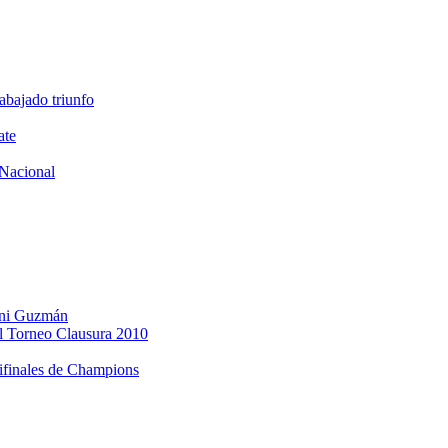
abajado triunfo
ate
Nacional
Dani Guzmán
l Torneo Clausura 2010
mifinales de Champions