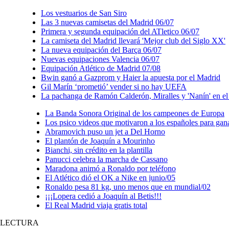
Los vestuarios de San Siro
Las 3 nuevas camisetas del Madrid 06/07
Primera y segunda equipación del ATletico 06/07
La camiseta del Madrid llevará 'Mejor club del Siglo XX'
La nueva equipación del Barça 06/07
Nuevas equipaciones Valencia 06/07
Equipación Atlético de Madrid 07/08
Bwin ganó a Gazprom y Haier la apuesta por el Madrid
Gil Marín ‘prometió’ vender si no hay UEFA
La pachanga de Ramón Calderón, Miralles y 'Nanín' en e
La Banda Sonora Original de los campeones de Europa
Los psico videos que motivaron a los españoles para gan
Abramovich puso un jet a Del Horno
El plantón de Joaquín a Mourinho
Bianchi, sin crédito en la plantilla
Panucci celebra la marcha de Cassano
Maradona animó a Ronaldo por teléfono
El Atlético dió el OK a Nike en junio/05
Ronaldo pesa 81 kg, uno menos que en mundial/02
¡¡¡Lopera cedió a Joaquín al Betis!!!
El Real Madrid viaja gratis total
LECTURA