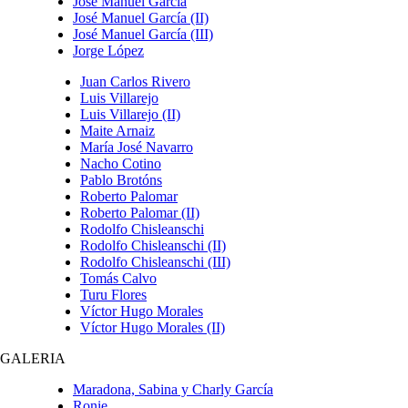
José Manuel García
José Manuel García (II)
José Manuel García (III)
Jorge López
Juan Carlos Rivero
Luis Villarejo
Luis Villarejo (II)
Maite Arnaiz
María José Navarro
Nacho Cotino
Pablo Brotóns
Roberto Palomar
Roberto Palomar (II)
Rodolfo Chisleanschi
Rodolfo Chisleanschi (II)
Rodolfo Chisleanschi (III)
Tomás Calvo
Turu Flores
Víctor Hugo Morales
Víctor Hugo Morales (II)
GALERIA
Maradona, Sabina y Charly García
Ronie