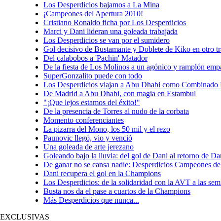
Los Desperdicios bajamos a La Mina
¡Campeones del Apertura 2010!
Cristiano Ronaldo ficha por Los Desperdicios
Marci y Dani lideran una goleada trabajada
Los Desperdicios se van por el sumidero
Gol decisivo de Bustamante y Doblete de Kiko en otro tr
Del calabobos a 'Pachin' Matador
De la fiesta de Los Molinos a un agónico y ramplón emp
SuperGonzalito puede con todo
Los Desperdicios viajan a Abu Dhabi como Combinado 
De Madrid a Abu Dhabi, con magia en Estambul
"¡Que lejos estamos del éxito!"
De la presencia de Torres al nudo de la corbata
Momento conferenciantes
La pizarra del Mono, los 50 mil y el rezo
Paunovic llegó, vio y venció
Una goleada de arte jerezano
Goleando bajo la lluvia: del gol de Dani al retorno de 
De ganar no se cansa nadie: Desperdicios Campeones de
Dani recupera el gol en la Champions
Los Desperdicios: de la solidaridad con la AVT a las se
Busta nos da el pase a cuartos de la Champions
Más Desperdicios que nunca...
EXCLUSIVAS