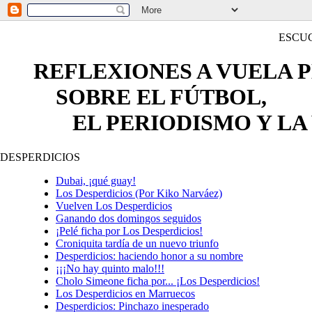
ESCU
REFLEXIONES A VUELA 
SOBRE EL FÚTBOL,
EL PERIODISMO Y LA 
DESPERDICIOS
Dubai, ¡qué guay!
Los Desperdicios (Por Kiko Narváez)
Vuelven Los Desperdicios
Ganando dos domingos seguidos
¡Pelé ficha por Los Desperdicios!
Croniquita tardía de un nuevo triunfo
Desperdicios: haciendo honor a su nombre
¡¡¡No hay quinto malo!!!
Cholo Simeone ficha por... ¡Los Desperdicios!
Los Desperdicios en Marruecos
Desperdicios: Pinchazo inesperado