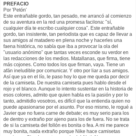
PREFACIO
Por 'Petón'
Este entrañable gordo, tan pesado, me arrancó al comienzo
de su aventura en la red una promesa facilona: "sí,
cualquier día te escribo cualquier cosa". Este entrañable
gordo, tan insistente, tan periodista que es capaz de llevar a
sus amigos al matadero en plena noche y hacerles una
faena histórica, no sabía que iba a provocar la ola del
"usuario anónimo" que tantas veces esconde su verdor en
las redacciones de los medios. Matallanas, que firma, tiene
más cojones. Como todos los que firman, vaya. Tiene un
afán ineludible por comunicar. Y otro por liar a sus amigos.
Así que ya en el lío, le paso hoy lo que me queda por decir
de la camiseta. De nuestra camiseta pues hablo desde el
rojo y el blanco. Aunque lo intento sustentar en la historia de
esos colores, admito que quien habla es la pasión y por lo
tanto, admitidlo vosotros, es difícil que la entienda quien no
puede apasionarse por el asunto. Por eso mismo, le rogué a
Javier que no fuera carne de debate; es muy serio para los
de dentro y extraño por ajeno para los de fuera. No se trata
de si la camiseta del follón es bonita o fea. A mi me parece
muy bonita, nada extraño porque Nike hace camisetas