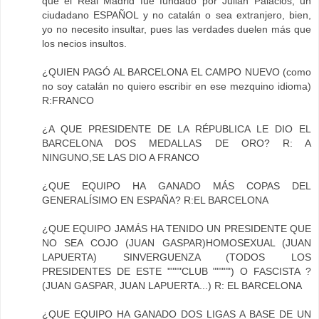
que el Real Madrid fue fundado por Julián Palacios, un
ciudadano ESPAÑOL y no catalán o sea extranjero, bien,
yo no necesito insultar, pues las verdades duelen más que
los necios insultos.
¿QUIEN PAGÓ AL BARCELONA EL CAMPO NUEVO (como
no soy catalán no quiero escribir en ese mezquino idioma)
R:FRANCO
¿A QUE PRESIDENTE DE LA RÉPUBLICA LE DIO EL
BARCELONA DOS MEDALLAS DE ORO? R: A
NINGUNO,SE LAS DIO A FRANCO
¿QUE EQUIPO HA GANADO MÁS COPAS DEL
GENERALÍSIMO EN ESPAÑA? R:EL BARCELONA
¿QUE EQUIPO JAMÁS HA TENIDO UN PRESIDENTE QUE
NO SEA COJO (JUAN GASPAR)HOMOSEXUAL (JUAN
LAPUERTA) SINVERGUENZA (TODOS LOS
PRESIDENTES DE ESTE """"CLUB """"") O FASCISTA ?
(JUAN GASPAR, JUAN LAPUERTA...) R: EL BARCELONA
¿QUE EQUIPO HA GANADO DOS LIGAS A BASE DE UN