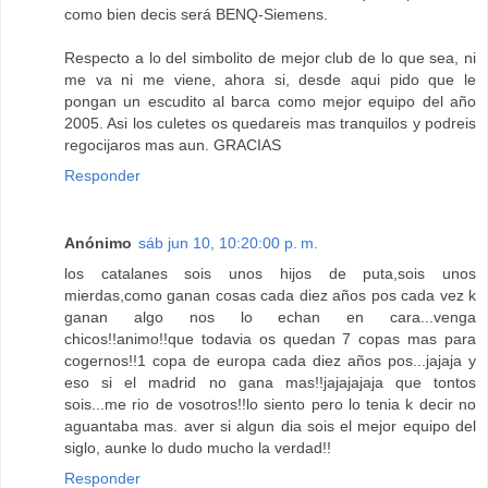
como bien decis será BENQ-Siemens.
Respecto a lo del simbolito de mejor club de lo que sea, ni
me va ni me viene, ahora si, desde aqui pido que le
pongan un escudito al barca como mejor equipo del año
2005. Asi los culetes os quedareis mas tranquilos y podreis
regocijaros mas aun. GRACIAS
Responder
Anónimo
sáb jun 10, 10:20:00 p. m.
los catalanes sois unos hijos de puta,sois unos
mierdas,como ganan cosas cada diez años pos cada vez k
ganan algo nos lo echan en cara...venga
chicos!!animo!!que todavia os quedan 7 copas mas para
cogernos!!1 copa de europa cada diez años pos...jajaja y
eso si el madrid no gana mas!!jajajajaja que tontos
sois...me rio de vosotros!!lo siento pero lo tenia k decir no
aguantaba mas. aver si algun dia sois el mejor equipo del
siglo, aunke lo dudo mucho la verdad!!
Responder