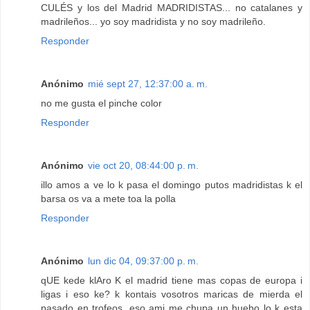
CULÉS y los del Madrid MADRIDISTAS... no catalanes y
madrileños... yo soy madridista y no soy madrileño.
Responder
Anónimo
mié sept 27, 12:37:00 a. m.
no me gusta el pinche color
Responder
Anónimo
vie oct 20, 08:44:00 p. m.
illo amos a ve lo k pasa el domingo putos madridistas k el
barsa os va a mete toa la polla
Responder
Anónimo
lun dic 04, 09:37:00 p. m.
qUE kede klAro K el madrid tiene mas copas de europa i
ligas i eso ke? k kontais vosotros maricas de mierda el
pasado en trofeos, eso ami me chupa un huebo lo k esta