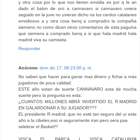
y otra cosa por lo que nos tienen envidia es por q le an
dado el balon de oro a cannavaro si cannavaro uviera
seguido en la juve no uvieran dicho na los cerdos catalanes
envidiosos a y otra cosa benq a compradro la compañia
siemens no como dicen otros comentarios de esta paguina
que siemens a comprado benq a si que hala madrid hala
madrid viva su camiseta
Responder
Anónimo
dom dic 17, 08:23:00 p. m.
No saben que hacer para ganar mas dinero y fichar a más
jugadores de poca calidad:
ESTE año estan de suerte CANNAVARO esta de mucha
suerte pero la pregunta es esta:
¿CUANTOS MILLONES ABRÁ INVERTIDO EL R.MADRID
EN GALARDONAR A SU JUGADOR???
EL presidente R.madrid, que no esté tan seguro del ur este
año a la cibeles,eso si seguramente iran pero sera paa
selebrar el Basket!!!
VISCA EL BARÇA I VISCA CATALUNYA