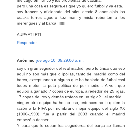
me cago en franco y los problemas de catluna.
pero una cosa es segura.es que yo quiero futbol y ya esta.
soy frances y aficionado del atleti desde 8 anos.ojala los
cracks torres aguero kez man y mista rebenten a los
merengues y al barca !!!!!!!!
AUPA ATLETI
Responder
Anónimo
jue ago 10, 05:29:00 a. m.
soy un gran seguidor del real madrid, pero lo único que veo
aquí no son más que gilipollas, tanto del madrid como del
barça, exceptuando a alguno que ha hablado de futbol casi
todos meten la puta política de por medio... A ver, que
equipo a ganado 7 copas de europa, alrededor de 25 ligas,
17 copas del rey y demás trofeos en un siglo?.. el madrid...
ningun otro equipo ha hecho eso, entonces no le quiten la
razón a la FIFA por nombrarlo mejor equipo del siglo XX
(1900-1999), fue a partir del 2003 cuando el madrid
empezó a decaer.
Y para que lo sepan los seguidores del barça se llaman