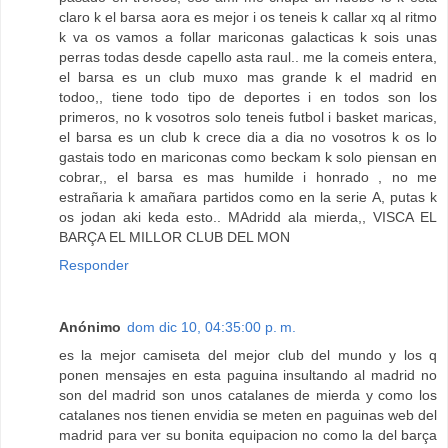
claro k el barsa aora es mejor i os teneis k callar xq al ritmo
k va os vamos a follar mariconas galacticas k sois unas
perras todas desde capello asta raul.. me la comeis entera,
el barsa es un club muxo mas grande k el madrid en
todoo,, tiene todo tipo de deportes i en todos son los
primeros, no k vosotros solo teneis futbol i basket maricas,
el barsa es un club k crece dia a dia no vosotros k os lo
gastais todo en mariconas como beckam k solo piensan en
cobrar,, el barsa es mas humilde i honrado , no me
estrañaria k amañara partidos como en la serie A, putas k
os jodan aki keda esto.. MAdridd ala mierda,, VISCA EL
BARÇA EL MILLOR CLUB DEL MON
Responder
Anónimo
dom dic 10, 04:35:00 p. m.
es la mejor camiseta del mejor club del mundo y los q
ponen mensajes en esta paguina insultando al madrid no
son del madrid son unos catalanes de mierda y como los
catalanes nos tienen envidia se meten en paguinas web del
madrid para ver su bonita equipacion no como la del barça