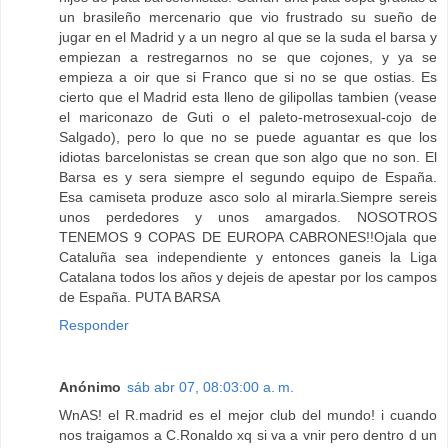
un brasileño mercenario que vio frustrado su sueño de
jugar en el Madrid y a un negro al que se la suda el barsa y
empiezan a restregarnos no se que cojones, y ya se
empieza a oir que si Franco que si no se que ostias. Es
cierto que el Madrid esta lleno de gilipollas tambien (vease
el mariconazo de Guti o el paleto-metrosexual-cojo de
Salgado), pero lo que no se puede aguantar es que los
idiotas barcelonistas se crean que son algo que no son. El
Barsa es y sera siempre el segundo equipo de España.
Esa camiseta produze asco solo al mirarla.Siempre sereis
unos perdedores y unos amargados. NOSOTROS
TENEMOS 9 COPAS DE EUROPA CABRONES!!Ojala que
Cataluña sea independiente y entonces ganeis la Liga
Catalana todos los años y dejeis de apestar por los campos
de España. PUTA BARSA
Responder
Anónimo
sáb abr 07, 08:03:00 a. m.
WnAS! el R.madrid es el mejor club del mundo! i cuando
nos traigamos a C.Ronaldo xq si va a vnir pero dentro d un