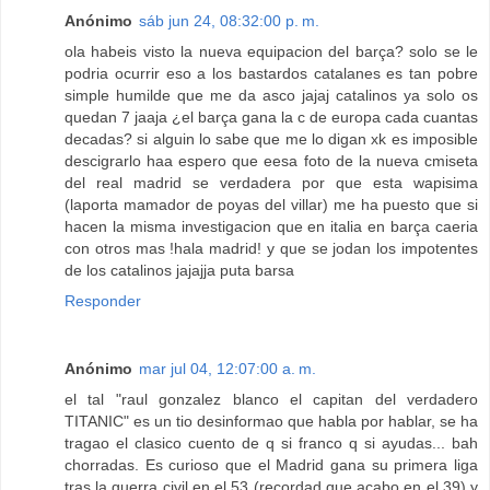
Anónimo
sáb jun 24, 08:32:00 p. m.
ola habeis visto la nueva equipacion del barça? solo se le
podria ocurrir eso a los bastardos catalanes es tan pobre
simple humilde que me da asco jajaj catalinos ya solo os
quedan 7 jaaja ¿el barça gana la c de europa cada cuantas
decadas? si alguin lo sabe que me lo digan xk es imposible
descigrarlo haa espero que eesa foto de la nueva cmiseta
del real madrid se verdadera por que esta wapisima
(laporta mamador de poyas del villar) me ha puesto que si
hacen la misma investigacion que en italia en barça caeria
con otros mas !hala madrid! y que se jodan los impotentes
de los catalinos jajajja puta barsa
Responder
Anónimo
mar jul 04, 12:07:00 a. m.
el tal "raul gonzalez blanco el capitan del verdadero
TITANIC" es un tio desinformao que habla por hablar, se ha
tragao el clasico cuento de q si franco q si ayudas... bah
chorradas. Es curioso que el Madrid gana su primera liga
tras la guerra civil en el 53 (recordad que acabo en el 39) y