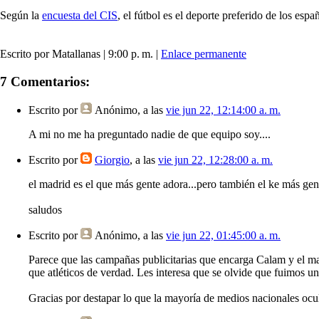
Según la
encuesta del CIS
, el fútbol es el deporte preferido de los es
Escrito por Matallanas | 9:00 p. m. |
Enlace permanente
7 Comentarios:
Escrito por
Anónimo
, a las
vie jun 22, 12:14:00 a. m.
A mi no me ha preguntado nadie de que equipo soy....
Escrito por
Giorgio
, a las
vie jun 22, 12:28:00 a. m.
el madrid es el que más gente adora...pero también el ke más gen
saludos
Escrito por
Anónimo
, a las
vie jun 22, 01:45:00 a. m.
Parece que las campañas publicitarias que encarga Calam y el mag
que atléticos de verdad. Les interesa que se olvide que fuimos 
Gracias por destapar lo que la mayoría de medios nacionales ocu