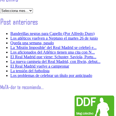
Banderillas negras para Capello (Por Alfredo Duro)
Los atléticos vuelven a Neptuno el martes 26 de junio
Queda una semana, pasalo
La 'Misión Imposible' del Real Madrid se celebró e...
Los aficionados del Atlético tienen una cita con N...
El Real Madrid que viene: Schuster, Saviola, Portu...
La nueva camiseta del Real Madrid, con Bwin, debut...
El Real Madrid vuelve a campeonar
La tensión del futbolista
Los problemas de celebrar un título por anticipado