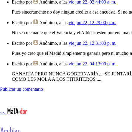
Escrito por
Anónimo
, a las
vie jun 22, 02:44:00 a. m.
Pues sinceramente no doy ningun credito a esa encuesta. Si no n
Escrito por
Anónimo
, a las
vie jun 22, 12:29:00 p. m.
No se cree nadie que el Valencia y el Athletic estén por encima
Escrito por
Anónimo
, a las
vie jun 22, 12:31:00 p. m.
Pues yo creo que el Madid simplemente ganaria pero ni mucho men
Escrito por
Anónimo
, a las
vie jun 22, 04:13:00 p. m.
GANARÍA PERO NUNCA GOBERNARÍA,....SE JUNTARÍ
COMO LES MOLA A LOS TITIRITEROS......
Publicar un comentario
<<