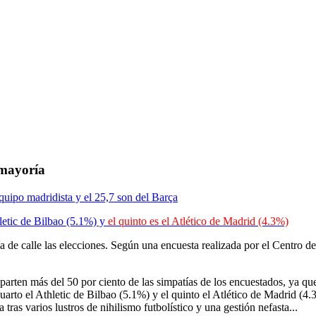
 mayoría
equipo madridista y el 25,7 son del Barça
hletic de Bilbao (5.1%) y
el quinto es el Atlético de Madrid (4.3%)
ía de calle las elecciones. Según una encuesta realizada por el Centro d
eparten más del 50 por ciento de las simpatías de los encuestados, ya q
cuarto el Athletic de Bilbao (5.1%) y el quinto el Atlético de Madrid (4
ras varios lustros de nihilismo futbolístico y una gestión nefasta...