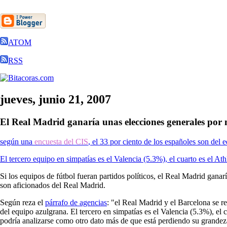
ATOM
RSS
jueves, junio 21, 2007
El Real Madrid ganaría unas elecciones generales por
según una
encuesta del CIS
, el 33 por ciento de los españoles son del 
El tercero equipo en simpatías es el Valencia (5.3%), el cuarto es el At
Si los equipos de fútbol fueran partidos políticos, el Real Madrid ganar
son aficionados del Real Madrid.
Según reza el
párrafo de agencias
: "el Real Madrid y el Barcelona se r
del equipo azulgrana. El tercero en simpatías es el Valencia (5.3%), el 
podría analizarse como otro dato más de que está perdiendo su grandeza t