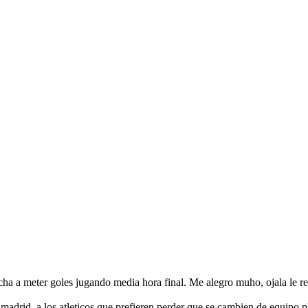
ha a meter goles jugando media hora final. Me alegro muho, ojala le res
 madrid, a los atleticos que prefieren perder que se cambien de equipo p