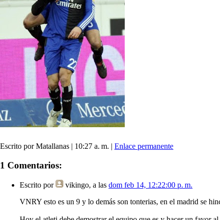
Escrito por Matallanas | 10:27 a. m. |
Enlace permanente
1 Comentarios:
Escrito por
vikingo
, a las
dom feb 14, 12:22:00 p. m.
VNRY esto es un 9 y lo demás son tonterias, en el madrid se hinc
Hoy el atleti debe demostrar el equipo que es y hacer un favor al