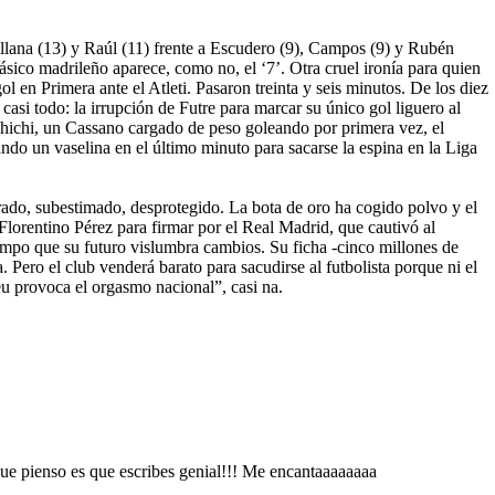
llana (13) y Raúl (11) frente a Escudero (9), Campos (9) y Rubén
ásico madrileño aparece, como no, el ‘7’. Otra cruel ironía para quien
l en Primera ante el Atleti. Pasaron treinta y seis minutos. De los diez
casi todo: la irrupción de Futre para marcar su único gol liguero al
ichichi, un Cassano cargado de peso goleando por primera vez, el
do un vaselina en el último minuto para sacarse la espina en la Liga
rado, subestimado, desprotegido. La bota de oro ha cogido polvo y el
Florentino Pérez para firmar por el Real Madrid, que cautivó al
iempo que su futuro vislumbra cambios. Su ficha -cinco millones de
 Pero el club venderá barato para sacudirse al futbolista porque ni el
béu provoca el orgasmo nacional”, casi na.
que pienso es que escribes genial!!! Me encantaaaaaaaa