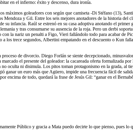
itar en el infierno: éxito y descenso, dura ironía.
 los máximos goleadores con según que camiseta -Di Stéfano (13), Santi
s Mendoza y Gil. Entre los seis mejores anotadores de la historia del cl
de su infancia. Raúl se estrenó en su casa adoptiva anotando el primer go
lemania y tras consumarse su ausencia de la roja. Pero un derbi soporta 
con la nariz un penalti a Figo, Vieri fallándolo todo para acabar de P
a los trece segundos, Albertini empatando en el descuento o Kun fallan
 un proceso de divorcio. Diego Forlán se siente decepcionado, minusvalo
 marcado el presente del goleador: la cacareada oferta formalizada por 
 no oculta ni disimula. Los pitos toman protagonismo en la grada, al t
gió ganar un euro más que Agüero, impide una frecuencia fácil de salida.
ro por encima de todo, quedará la frase de Jesús Gil: “ganar en el Berna
imamente Público y gracia a Mata puedo decirte lo que pienso, pues lo 