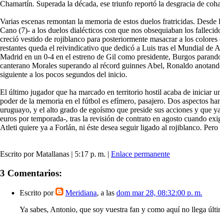
Chamartín. Superada la década, ese triunfo reportó la desgracia de cohab
Varias escenas remontan la memoria de estos duelos fratricidas. Desde
Cano (7)- a los duelos dialécticos con que nos obsequiaban los fallecido
creció vestido de rojiblanco para posteriormente masacrar a los colores 
restantes queda el reivindicativo que dedicó a Luis tras el Mundial de A
Madrid en un 0-4 en el estreno de Gil como presidente, Burgos parando 
canterano Morales superando al récord guinnes Abel, Ronaldo anotando 
siguiente a los pocos segundos del inicio.
El último jugador que ha marcado en territorio hostil acaba de iniciar
poder de la memoria en el fútbol es efímero, pasajero. Dos aspectos han
uruguayo, y el alto grado de egoísmo que preside sus acciones y que ya
euros por temporada-, tras la revisión de contrato en agosto cuando exi
Atleti quiere ya a Forlán, ni éste desea seguir ligado al rojiblanco. Pe
Escrito por Matallanas | 5:17 p. m. |
Enlace permanente
3 Comentarios:
Escrito por
Meridiana
, a las
dom mar 28, 08:32:00 p. m.
Ya sabes, Antonio, que soy vuestra fan y como aquí no llega últ