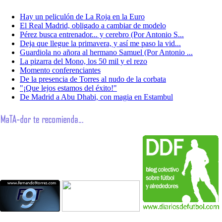
Hay un peliculón de La Roja en la Euro
El Real Madrid, obligado a cambiar de modelo
Pérez busca entrenador... y cerebro (Por Antonio S...
Deja que llegue la primavera, y así me paso la vid...
Guardiola no añora al hermano Samuel (Por Antonio ...
La pizarra del Mono, los 50 mil y el rezo
Momento conferenciantes
De la presencia de Torres al nudo de la corbata
"¡Que lejos estamos del éxito!"
De Madrid a Abu Dhabi, con magia en Estambul