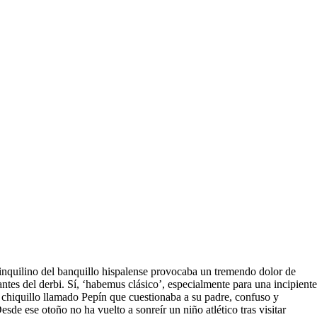
o inquilino del banquillo hispalense provocaba un tremendo dolor de
tes del derbi. Sí, ‘habemus clásico’, especialmente para una incipiente
el chiquillo llamado Pepín que cuestionaba a su padre, confuso y
de ese otoño no ha vuelto a sonreír un niño atlético tras visitar