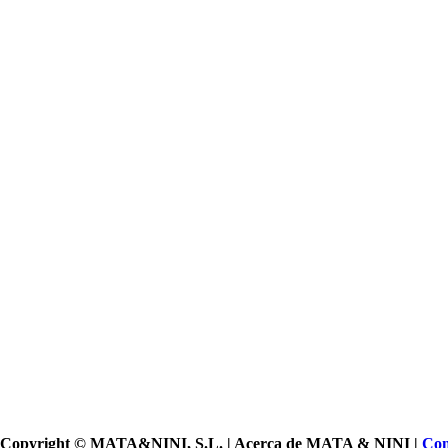
Copyright © MATA&NINI, S.L. | Acerca de MATA & NINI |
Con