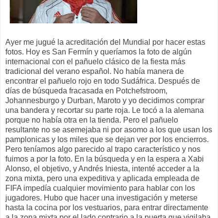
Ayer me jugué la acreditación del Mundial por hacer estas
fotos. Hoy es San Fermín y queríamos la foto de algún
internacional con el pañuelo clásico de la fiesta más
tradicional del verano español. No había manera de
encontrar el pañuelo rojo en todo Sudáfrica. Después de
días de búsqueda fracasada en Potchefstroom,
Johannesburgo y Durban, Maroto y yo decidimos comprar
una bandera y recortar su parte roja. Le tocó a la alemana
porque no había otra en la tienda. Pero el pañuelo
resultante no se asemejaba ni por asomo a los que usan los
pamplonicas y los miles que se dejan ver por los encierros.
Pero teníamos algo parecido al trapo característico y nos
fuimos a por la foto. En la búsqueda y en la espera a Xabi
Alonso, el objetivo, y Andrés Iniesta, intenté acceder a la
zona mixta, pero una expeditiva y aplicada empleada de
FIFA impedía cualquier movimiento para hablar con los
jugadores. Hubo que hacer una investigación y meterse
hasta la cocina por los vestuarios, para entrar directamente
a la zona mixta por el lado contrario a la puerta que vigilaba