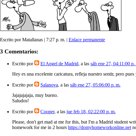
Escrito por Matallanas | 7:27 p. m. |
Enlace permanente
3 Comentarios:
Escrito por
El Angel de Madrid
, a las
sáb ene 27, 04:11:00 p.
Hey es una excelente caricatura, refleja nuestro sentir, pero pue
Escrito por
Salanova
, a las
sáb ene 27, 05:06:00 p. m.
Jajajajajaja, muy bueno.
Saludos!
Escrito por
Cooper
, a las
jue feb 18, 02:22:00 p. m.
Please, don't get mad at me for this, but I'm a Madrid student w
homework for me in 2 hours
https://domyhomeworkonline.net
no