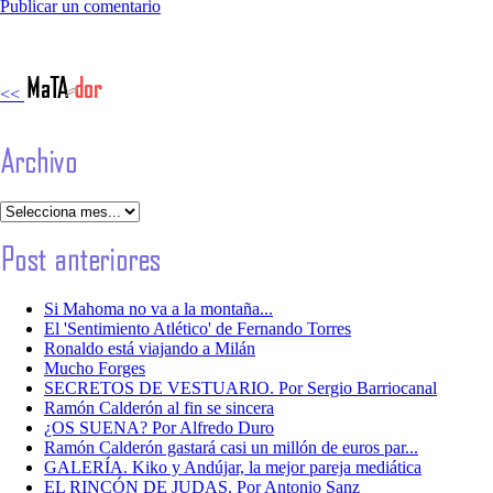
Publicar un comentario
<<
Si Mahoma no va a la montaña...
El 'Sentimiento Atlético' de Fernando Torres
Ronaldo está viajando a Milán
Mucho Forges
SECRETOS DE VESTUARIO. Por Sergio Barriocanal
Ramón Calderón al fin se sincera
¿OS SUENA? Por Alfredo Duro
Ramón Calderón gastará casi un millón de euros par...
GALERÍA. Kiko y Andújar, la mejor pareja mediática
EL RINCÓN DE JUDAS. Por Antonio Sanz