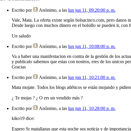
Escrito por
Anónimo
, a las
lun jun 11, 09:20:00 p. m.
Vale, Mata. La oferta existe según bolsacinco.com, pero danos 
Desde luego con muchos dinero en el bolsillo se pueden ir, con f
Un saludo
Escrito por
Anónimo
, a las
lun jun 11, 10:08:00 p. m.
Va a haber una manifestacion en contra de la gestión de los actua
y publicalo sabemos que estas con nostros, eres de los unicos per
Gracias
Escrito por
Anónimo
, a las
lun jun 11, 10:21:00 p. m.
Mata mojate. Todos los blogs atléticos se están mojando y pidien
¿ Te mojas ? ¿ O ers un vendido más ?
Escrito por
Anónimo
, a las
lun jun 11, 10:28:00 p. m.
kiko19 dice:
Espero Sr matallanas que esta noche sea noticia y de importancia 