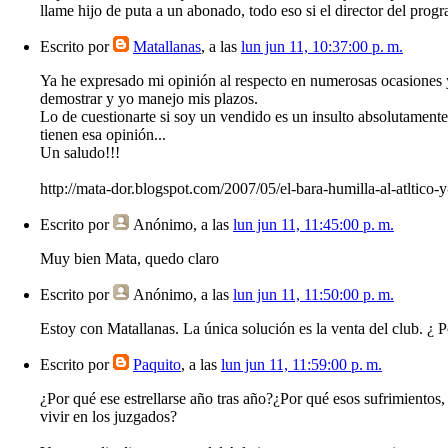
llame hijo de puta a un abonado, todo eso si el director del pro
Escrito por
Matallanas
, a las
lun jun 11, 10:37:00 p. m.
Ya he expresado mi opinión al respecto en numerosas ocasiones y 
demostrar y yo manejo mis plazos.
Lo de cuestionarte si soy un vendido es un insulto absolutamente 
tienen esa opinión...
Un saludo!!!
http://mata-dor.blogspot.com/2007/05/el-bara-humilla-al-atltico-
Escrito por
Anónimo
, a las
lun jun 11, 11:45:00 p. m.
Muy bien Mata, quedo claro
Escrito por
Anónimo
, a las
lun jun 11, 11:50:00 p. m.
Estoy con Matallanas. La única solución es la venta del club. ¿ Po
Escrito por
Paquito
, a las
lun jun 11, 11:59:00 p. m.
¿Por qué ese estrellarse año tras año?¿Por qué esos sufrimientos,
vivir en los juzgados?