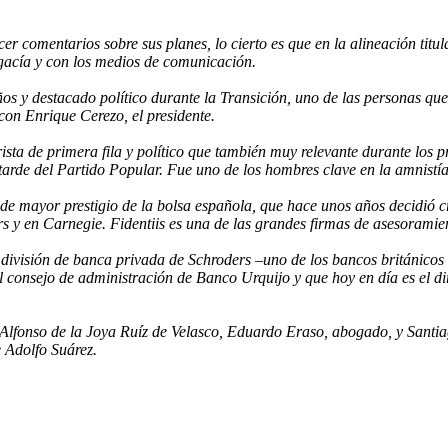
 comentarios sobre sus planes, lo cierto es que en la alineación titula
ogacía y con los medios de comunicación.
s y destacado político durante la Transición, uno de las personas que
con Enrique Cerezo, el presidente.
a de primera fila y político que también muy relevante durante los p
rde del Partido Popular. Fue uno de los hombres clave en la amnistía 
 de mayor prestigio de la bolsa española, que hace unos años decidió cr
s y en Carnegie. Fidentiis es una de las grandes firmas de asesoramien
 división de banca privada de Schroders –uno de los bancos británico
 consejo de administración de Banco Urquijo y que hoy en día es el di
ecto Alfonso de la Joya Ruíz de Velasco, Eduardo Eraso, abogado, y San
 Adolfo Suárez.