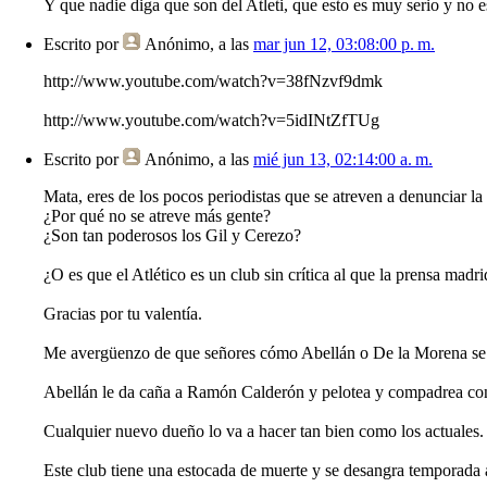
Y que nadie diga que son del Atleti, que esto es muy serio y no 
Escrito por
Anónimo
, a las
mar jun 12, 03:08:00 p. m.
http://www.youtube.com/watch?v=38fNzvf9dmk
http://www.youtube.com/watch?v=5idINtZfTUg
Escrito por
Anónimo
, a las
mié jun 13, 02:14:00 a. m.
Mata, eres de los pocos periodistas que se atreven a denunciar la
¿Por qué no se atreve más gente?
¿Son tan poderosos los Gil y Cerezo?
¿O es que el Atlético es un club sin crítica al que la prensa madr
Gracias por tu valentía.
Me avergüenzo de que señores cómo Abellán o De la Morena se de
Abellán le da caña a Ramón Calderón y pelotea y compadrea con 
Cualquier nuevo dueño lo va a hacer tan bien como los actuales. 
Este club tiene una estocada de muerte y se desangra temporada