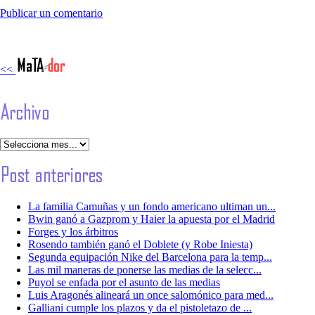
Publicar un comentario
<<
La familia Camuñas y un fondo americano ultiman un...
Bwin ganó a Gazprom y Haier la apuesta por el Madrid
Forges y los árbitros
Rosendo también ganó el Doblete (y Robe Iniesta)
Segunda equipación Nike del Barcelona para la temp...
Las mil maneras de ponerse las medias de la selecc...
Puyol se enfada por el asunto de las medias
Luis Aragonés alineará un once salomónico para med...
Galliani cumple los plazos y da el pistoletazo de ...