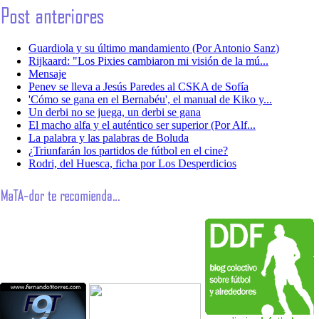
Guardiola y su último mandamiento (Por Antonio Sanz)
Rijkaard: "Los Pixies cambiaron mi visión de la mú...
Mensaje
Penev se lleva a Jesús Paredes al CSKA de Sofía
'Cómo se gana en el Bernabéu', el manual de Kiko y...
Un derbi no se juega, un derbi se gana
El macho alfa y el auténtico ser superior (Por Alf...
La palabra y las palabras de Boluda
¿Triunfarán los partidos de fútbol en el cine?
Rodri, del Huesca, ficha por Los Desperdicios