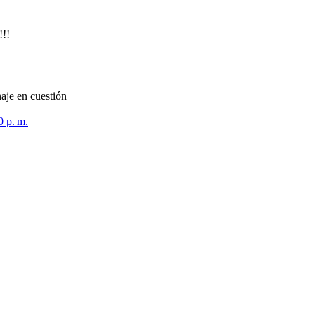
!!!
naje en cuestión
 p. m.