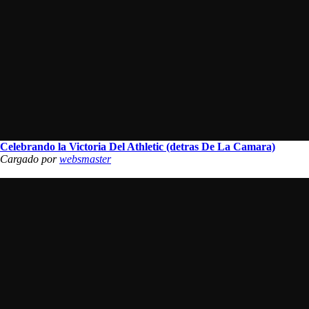
Celebrando la Victoria Del Athletic (detras De La Camara)
Cargado por
websmaster