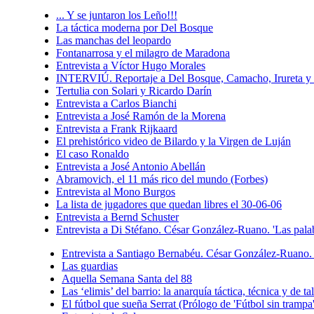
... Y se juntaron los Leño!!!
La táctica moderna por Del Bosque
Las manchas del leopardo
Fontanarrosa y el milagro de Maradona
Entrevista a Víctor Hugo Morales
INTERVIÚ. Reportaje a Del Bosque, Camacho, Irureta y 
Tertulia con Solari y Ricardo Darín
Entrevista a Carlos Bianchi
Entrevista a José Ramón de la Morena
Entrevista a Frank Rijkaard
El prehistórico video de Bilardo y la Virgen de Luján
El caso Ronaldo
Entrevista a José Antonio Abellán
Abramovich, el 11 más rico del mundo (Forbes)
Entrevista al Mono Burgos
La lista de jugadores que quedan libres el 30-06-06
Entrevista a Bernd Schuster
Entrevista a Di Stéfano. César González-Ruano. 'Las pala
Entrevista a Santiago Bernabéu. César González-Ruano. 
Las guardias
Aquella Semana Santa del 88
Las ‘elimis’ del barrio: la anarquía táctica, técnica y de 
El fútbol que sueña Serrat (Prólogo de 'Fútbol sin trampa'