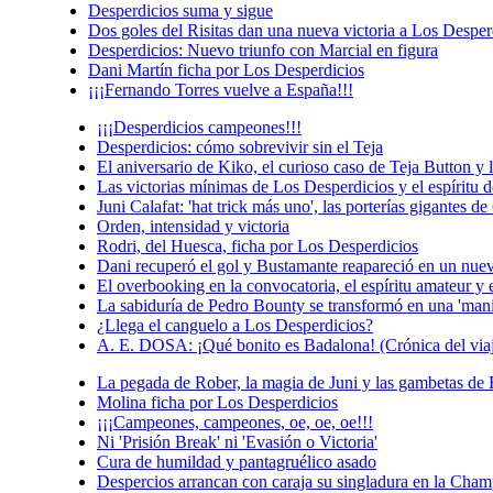
Desperdicios suma y sigue
Dos goles del Risitas dan una nueva victoria a Los Desper
Desperdicios: Nuevo triunfo con Marcial en figura
Dani Martín ficha por Los Desperdicios
¡¡¡Fernando Torres vuelve a España!!!
¡¡¡Desperdicios campeones!!!
Desperdicios: cómo sobrevivir sin el Teja
El aniversario de Kiko, el curioso caso de Teja Button y 
Las victorias mínimas de Los Desperdicios y el espíritu 
Juni Calafat: 'hat trick más uno', las porterías gigantes
Orden, intensidad y victoria
Rodri, del Huesca, ficha por Los Desperdicios
Dani recuperó el gol y Bustamante reapareció en un nue
El overbooking en la convocatoria, el espíritu amateur y
La sabiduría de Pedro Bounty se transformó en una 'mani
¿Llega el canguelo a Los Desperdicios?
A. E. DOSA: ¡Qué bonito es Badalona! (Crónica del via
La pegada de Rober, la magia de Juni y las gambetas de 
Molina ficha por Los Desperdicios
¡¡¡Campeones, campeones, oe, oe, oe!!!
Ni 'Prisión Break' ni 'Evasión o Victoria'
Cura de humildad y pantagruélico asado
Despercios arrancan con caraja su singladura en la Cha