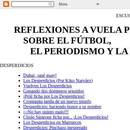
ESCU
REFLEXIONES A VUELA 
SOBRE EL FÚTBOL,
EL PERIODISMO Y LA 
DESPERDICIOS
Dubai, ¡qué guay!
Los Desperdicios (Por Kiko Narváez)
Vuelven Los Desperdicios
Ganando dos domingos seguidos
¡Pelé ficha por Los Desperdicios!
Croniquita tardía de un nuevo triunfo
Desperdicios: haciendo honor a su nombre
¡¡¡No hay quinto malo!!!
Cholo Simeone ficha por... ¡Los Desperdicios!
Los Desperdicios en Marruecos
Desperdicios: Pinchazo inesperado