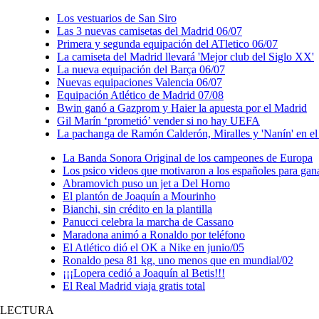
Los vestuarios de San Siro
Las 3 nuevas camisetas del Madrid 06/07
Primera y segunda equipación del ATletico 06/07
La camiseta del Madrid llevará 'Mejor club del Siglo XX'
La nueva equipación del Barça 06/07
Nuevas equipaciones Valencia 06/07
Equipación Atlético de Madrid 07/08
Bwin ganó a Gazprom y Haier la apuesta por el Madrid
Gil Marín ‘prometió’ vender si no hay UEFA
La pachanga de Ramón Calderón, Miralles y 'Nanín' en e
La Banda Sonora Original de los campeones de Europa
Los psico videos que motivaron a los españoles para gan
Abramovich puso un jet a Del Horno
El plantón de Joaquín a Mourinho
Bianchi, sin crédito en la plantilla
Panucci celebra la marcha de Cassano
Maradona animó a Ronaldo por teléfono
El Atlético dió el OK a Nike en junio/05
Ronaldo pesa 81 kg, uno menos que en mundial/02
¡¡¡Lopera cedió a Joaquín al Betis!!!
El Real Madrid viaja gratis total
LECTURA