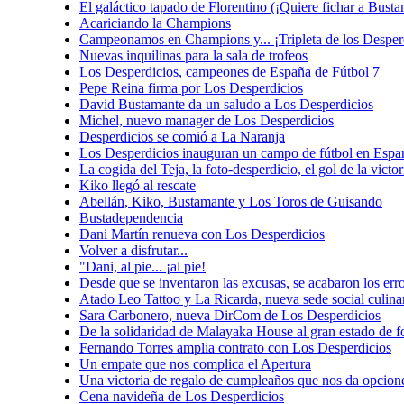
El galáctico tapado de Florentino (¡Quiere fichar a Busta
Acariciando la Champions
Campeonamos en Champions y... ¡Tripleta de los Desper
Nuevas inquilinas para la sala de trofeos
Los Desperdicios, campeones de España de Fútbol 7
Pepe Reina firma por Los Desperdicios
David Bustamante da un saludo a Los Desperdicios
Michel, nuevo manager de Los Desperdicios
Desperdicios se comió a La Naranja
Los Desperdicios inauguran un campo de fútbol en Espar
La cogida del Teja, la foto-desperdicio, el gol de la vict
Kiko llegó al rescate
Abellán, Kiko, Bustamante y Los Toros de Guisando
Bustadependencia
Dani Martín renueva con Los Desperdicios
Volver a disfrutar...
"Dani, al pie... ¡al pie!
Desde que se inventaron las excusas, se acabaron los err
Atado Leo Tattoo y La Ricarda, nueva sede social culina
Sara Carbonero, nueva DirCom de Los Desperdicios
De la solidaridad de Malayaka House al gran estado de f
Fernando Torres amplia contrato con Los Desperdicios
Un empate que nos complica el Apertura
Una victoria de regalo de cumpleaños que nos da opcio
Cena navideña de Los Desperdicios