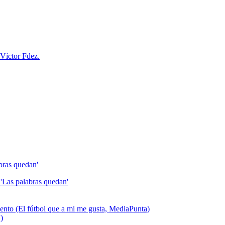
Víctor Fdez.
bras quedan'
'Las palabras quedan'
talento (El fútbol que a mi me gusta, MediaPunta)
)