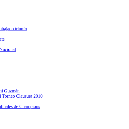
abajado triunfo
ate
Nacional
Dani Guzmán
l Torneo Clausura 2010
mifinales de Champions