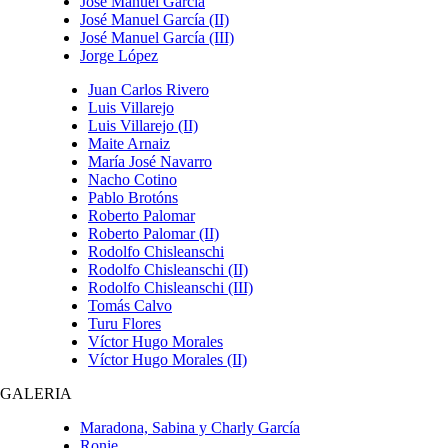
José Manuel García
José Manuel García (II)
José Manuel García (III)
Jorge López
Juan Carlos Rivero
Luis Villarejo
Luis Villarejo (II)
Maite Arnaiz
María José Navarro
Nacho Cotino
Pablo Brotóns
Roberto Palomar
Roberto Palomar (II)
Rodolfo Chisleanschi
Rodolfo Chisleanschi (II)
Rodolfo Chisleanschi (III)
Tomás Calvo
Turu Flores
Víctor Hugo Morales
Víctor Hugo Morales (II)
GALERIA
Maradona, Sabina y Charly García
Ronie