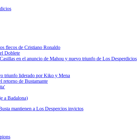
dicios
los flecos de Cristiano Ronaldo
del Doblete
 de Casillas en el anuncio de Mahou y nuevo triunfo de Los Desperdicios
vo triunfo liderado por Kiko y Mena
 el retorno de Bustamante
ta'
je a Badalona)
Busta mantienen a Los Despercios invictos
mpions