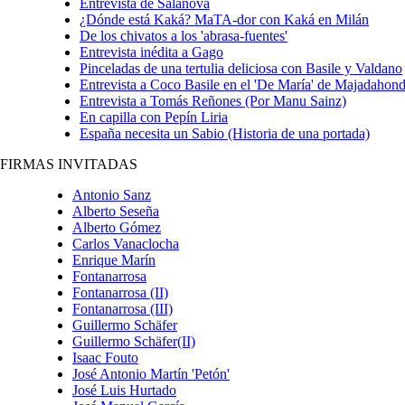
Entrevista de Salanova
¿Dónde está Kaká? MaTA-dor con Kaká en Milán
De los chivatos a los 'abrasa-fuentes'
Entrevista inédita a Gago
Pinceladas de una tertulia deliciosa con Basile y Valdano
Entrevista a Coco Basile en el 'De María' de Majadahon
Entrevista a Tomás Reñones (Por Manu Sainz)
En capilla con Pepín Liria
España necesita un Sabio (Historia de una portada)
FIRMAS INVITADAS
Antonio Sanz
Alberto Seseña
Alberto Gómez
Carlos Vanaclocha
Enrique Marí­n
Fontanarrosa
Fontanarrosa (II)
Fontanarrosa (III)
Guillermo Schäfer
Guillermo Schäfer(II)
Isaac Fouto
José Antonio Martín 'Petón'
José Luis Hurtado