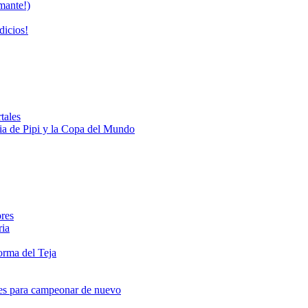
mante!)
dicios!
tales
oria de Pipi y la Copa del Mundo
ores
ria
orma del Teja
nes para campeonar de nuevo