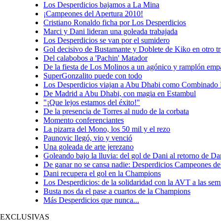
Los Desperdicios bajamos a La Mina
¡Campeones del Apertura 2010!
Cristiano Ronaldo ficha por Los Desperdicios
Marci y Dani lideran una goleada trabajada
Los Desperdicios se van por el sumidero
Gol decisivo de Bustamante y Doblete de Kiko en otro tr
Del calabobos a 'Pachin' Matador
De la fiesta de Los Molinos a un agónico y ramplón emp
SuperGonzalito puede con todo
Los Desperdicios viajan a Abu Dhabi como Combinado 
De Madrid a Abu Dhabi, con magia en Estambul
"¡Que lejos estamos del éxito!"
De la presencia de Torres al nudo de la corbata
Momento conferenciantes
La pizarra del Mono, los 50 mil y el rezo
Paunovic llegó, vio y venció
Una goleada de arte jerezano
Goleando bajo la lluvia: del gol de Dani al retorno de 
De ganar no se cansa nadie: Desperdicios Campeones de
Dani recupera el gol en la Champions
Los Desperdicios: de la solidaridad con la AVT a las se
Busta nos da el pase a cuartos de la Champions
Más Desperdicios que nunca...
EXCLUSIVAS