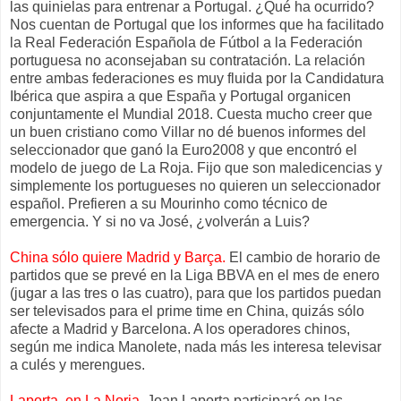
las quinielas para entrenar a Portugal. ¿Qué ha ocurrido?
Nos cuentan de Portugal que los informes que ha facilitado
la Real Federación Española de Fútbol a la Federación
portuguesa no aconsejaban su contratación. La relación
entre ambas federaciones es muy fluida por la Candidatura
Ibérica que aspira a que España y Portugal organicen
conjuntamente el Mundial 2018. Cuesta mucho creer que
un buen cristiano como Villar no dé buenos informes del
seleccionador que ganó la Euro2008 y que encontró el
modelo de juego de La Roja. Fijo que son maledicencias y
simplemente los portugueses no quieren un seleccionador
español. Prefieren a su Mourinho como técnico de
emergencia. Y si no va José, ¿volverán a Luis?
China sólo quiere Madrid y Barça.
El cambio de horario de
partidos que se prevé en la Liga BBVA en el mes de enero
(jugar a las tres o las cuatro), para que los partidos puedan
ser televisados para el prime time en China, quizás sólo
afecte a Madrid y Barcelona. A los operadores chinos,
según me indica Manolete, nada más les interesa televisar
a culés y merengues.
Laporta, en La Noria.
Joan Laporta participará en las