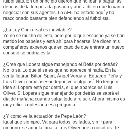
futbolistas. En un principio dijeron que no iban a pagar las
deudas de la temporada pasada y ahora dicen que lo van a
negociar con sus agentes. La AFE ha estado aquí y ha
reaccionado bastante bien defendiendo al futbolista.
¿La Ley Concursal es inevitable?
Yo no sé mucho de esto, pero por lo que escucho ya se han
metido los papeles y está ahí para hacerse. Me dicen mis
compañeros expertos que en caso de que entrara un nuevo
consejo se podría evitar.
¿Cree que Lopera sigue manejando el Betis por detrás?
No lo sé. Lo que sí sé es que no aparece ni nada. En la
venta figuran Bitton Sport, Ángel Vergara, Eduardo Peña y
Luis Oliver como asesor deportivo o algo así. No tengo ni
idea si Lopera está por detrás, el que aparece es Luis
Oliver. Si Lopera sigue manejando por detrás se sabrá el
día de mañana cuando salga todo a relucir. Ahora mismo es
muy difícil contestar a esa pregunta.
¿Y cómo ve la actuación de Pepe León?
Igual que siempre. Va para todos los lados, sin ir para
ninguno, se apunta igual a Luis Oliver que a nosotros. Te