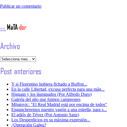
Publicar un comentario
<<
Y si Florentino hubiera fichado a Buffon...
En la calle Libertad, excusa perfecta para una mág...
Higuain y los iluminados (Por Alfredo Duro)
Galería del año que fuimos campeones
Mijatovic: "El Real Madrid está por encima de todos"
Engancheremos nuestro vagón a una estrella, para s...
El adiós de Tévez (Por Antonio Sanz)
Los Desperdicios en su máxima expresión...
¿Operación Galgo?