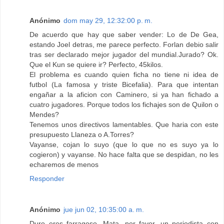
Anónimo
dom may 29, 12:32:00 p. m.
De acuerdo que hay que saber vender: Lo de De Gea,
estando Joel detras, me parece perfecto. Forlan debio salir
tras ser declarado mejor jugador del mundial.Jurado? Ok.
Que el Kun se quiere ir? Perfecto, 45kilos.
El problema es cuando quien ficha no tiene ni idea de
futbol (La famosa y triste Bicefalia). Para que intentan
engañar a la aficion con Caminero, si ya han fichado a
cuatro jugadores. Porque todos los fichajes son de Quilon o
Mendes?
Tenemos unos directivos lamentables. Que haria con este
presupuesto Llaneza o A.Torres?
Vayanse, cojan lo suyo (que lo que no es suyo ya lo
cogieron) y vayanse. No hace falta que se despidan, no les
echaremos de menos
Responder
Anónimo
jue jun 02, 10:35:00 a. m.
Duro eres farragoso. Mata, por favor, un periodista con