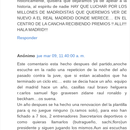
historicamente, quisiera que dejaramos ya de apelar a la
historia, al espiritu de nadie HAY QUE LUCHAR POR LOS
MILLONES DE MADRIDISTAS QUE QUEREMOS VER DE
NUEVO A EL REAL MADRDID DONDE MERECE.... EN EL
CENTRO DE LA CANCHA RECIBIENDO PREMIOS !! ALLI!!!
HALA MADRID!!!
Responder
Anónimo
jue mar 09, 11:40:00 a. m.
Este comentario esta hecho despues del partido,anoche
escuche en la radio una repeticion de la noche del año
pasado contra la juve, que si estan acabados que ha
terminado un ciclo etc.... esto se decia hace un año. equipo
del madrid hace un año, casillas raul bravo helguera
r.carlos samuel figo gravesen zidane raul ronaldo y
beckham....os suena.
Un año despues se ha hecho una renovacion del la plantilla
para q no juegue ninguno (s.ramos solo), para eso han
fichado a 7 tios, 2 entrenadores 3secretarios deportivos o
como quieras llamarlos (butragueño, sachi,floro)un
presidente y siguen jugando los mismos.Aun asi escuchas