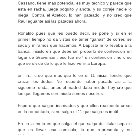
Cassano, tiene mas potencia, es muy tecnico y parece que
esta en racha, juega poquito y anota. y su coraje nadie lo
niega. Contra el Atletico, lo han pateado! y no creo que
Raul aguante asi las patadas ahora.
Ronaldo pues que les puedo decir, se pone y si en el
primer tiempo no da vistas de tener "ganas" de correr, se
saca y miramos que hacemos. A Baptista ni lo llevaba a la
banca, insisto en que deberian probarlo de contencion en
lugar de Gravensen, eso fue no? un contencion , no creo
que se olvide de lo que le hizo venir a Europa.
en fin... creo que mas que fe en el 11 inicial, tendre que
cruzar los dedos. No recuerdo haber pasado asi a la
siguiente ronda, antes el madrid daba miedo! hoy cre que
los que llegamos con miedo somos nosotros.
Espero que salgan inspirados y que ellos realmente crean
en la remontada, si no salga el 11 que salga es inutil.
En fin la meta es que salga el que salga de titular sepa lo
que es llevar esa camisola, lo que representa y no