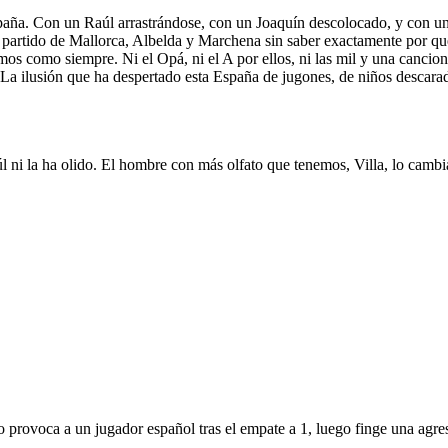
ña. Con un Raúl arrastrándose, con un Joaquín descolocado, y con un b
partido de Mallorca, Albelda y Marchena sin saber exactamente por qué 
s como siempre. Ni el Opá, ni el A por ellos, ni las mil y una canci
La ilusión que ha despertado esta España de jugones, de niños descarad
aúl ni la ha olido. El hombre con más olfato que tenemos, Villa, lo camb
provoca a un jugador español tras el empate a 1, luego finge una agresió