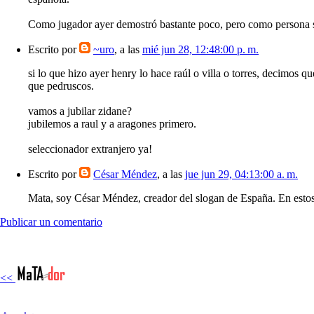
Como jugador ayer demostró bastante poco, pero como persona se
Escrito por
~uro
, a las
mié jun 28, 12:48:00 p. m.
si lo que hizo ayer henry lo hace raúl o villa o torres, decimos 
que pedruscos.
vamos a jubilar zidane?
jubilemos a raul y a aragones primero.
seleccionador extranjero ya!
Escrito por
César Méndez
, a las
jue jun 29, 04:13:00 a. m.
Mata, soy César Méndez, creador del slogan de España. En esto
Publicar un comentario
<<