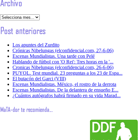
Los apuntes del Zurdito
Crónicas Nibelungas (elconfidencial.com, 27-6-06)
Escenas Mundialistas. Una tarde con Pelé
Hablando de fútbol con 'O Rei': Tres horas en la '...
Cronicas Nibelungas (elconfidencial.com, 26-6-06)
PUYOL. Test mundial. 23 preguntas a los 23 de Espa...
El butacón del Garci (VIII)
Escenas Mundialistas. México, el rostro de la derrota
Escenas Mundialistas. De la delantera de ensueño E...
¿Cuántos autógrafos habrá firmado en su vida Marad...