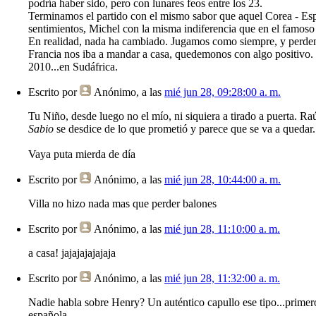
podría haber sido, pero con lunares feos entre los 23.
Terminamos el partido con el mismo sabor que aquel Corea - Espa
sentimientos, Michel con la misma indiferencia que en el famoso 
En realidad, nada ha cambiado. Jugamos como siempre, y perdemo
Francia nos iba a mandar a casa, quedemonos con algo positivo. 
2010...en Sudáfrica.
Escrito por
Anónimo
, a las
mié jun 28, 09:28:00 a. m.
Tu Niño, desde luego no el mío, ni siquiera a tirado a puerta. R
Sabio
se desdice de lo que prometió y parece que se va a quedar.
Vaya puta mierda de día
Escrito por
Anónimo
, a las
mié jun 28, 10:44:00 a. m.
Villa no hizo nada mas que perder balones
Escrito por
Anónimo
, a las
mié jun 28, 11:10:00 a. m.
a casa! jajajajajajaja
Escrito por
Anónimo
, a las
mié jun 28, 11:32:00 a. m.
Nadie habla sobre Henry? Un auténtico capullo ese tipo...primero 
española.