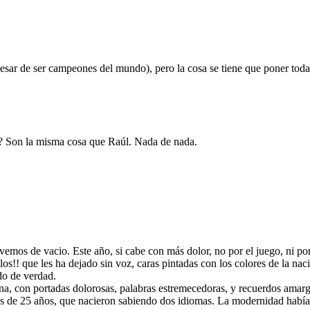
pesar de ser campeones del mundo), pero la cosa se tiene que poner toda
a? Son la misma cosa que Raúl. Nada de nada.
mos de vacio. Este año, si cabe con más dolor, no por el juego, ni por 
os!! que les ha dejado sin voz, caras pintadas con los colores de la nac
do de verdad.
a, con portadas dolorosas, palabras estremecedoras, y recuerdos amargo
os de 25 años, que nacieron sabiendo dos idiomas. La modernidad habí