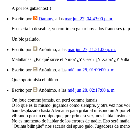
A por los gabachos!!!
Escrito por
Dammy
, a las
mar jun 27, 04:43:00 p. m.
Eso sería lo deseable, yo confío en ganar hoy a los franceses (a 
Un blogsaludo.
Escrito por
Anónimo
, a las
mar jun 27, 11:21:00 p. m.
Matallanas: ¿Pa' qué sirve el Niño? ¿Y Cesc? ¿Y Xabi? ¿Y Vill
Escrito por
Anónimo
, a las
mié jun 28, 01:09:00 a. m.
Que oportunista el ultimo.
Escrito por
Anónimo
, a las
mié jun 28, 02:17:00 a. m.
On joue comme jamais, on perd comme jamais
O lo que es lo mismo, jugamos como siempre, y otra vez nos volve
han desplazado hasta Alemania para gritar al unísono un A por ell
vibrando por un equipo que, por primera vez, nos había ilusiona
No es momento de hablar de los errores de nadie. Eso será mañan
"Quinta bilingüe" nos sacaría del apuro galo. Jugadores de men