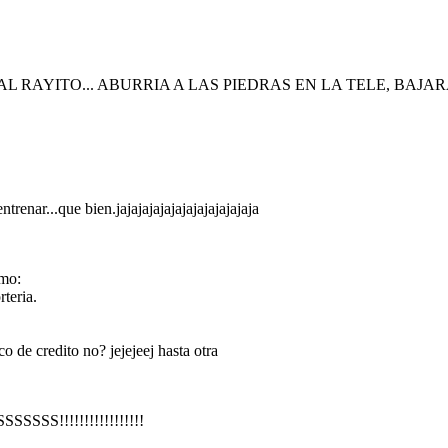
L RAYITO... ABURRIA A LAS PIEDRAS EN LA TELE, BAJAR
renar...que bien.jajajajajajajajajajajajaja
omo:
teria.
o de credito no? jejejeej hasta otra
SS!!!!!!!!!!!!!!!!!