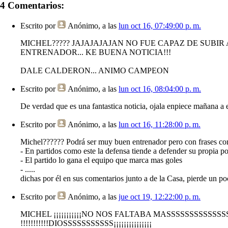
4 Comentarios:
Escrito por
Anónimo
, a las
lun oct 16, 07:49:00 p. m.
MICHEL????? JAJAJAJAJAN NO FUE CAPAZ DE SUBIR A
ENTRENADOR... KE BUENA NOTICIA!!!
DALE CALDERON... ANIMO CAMPEON
Escrito por
Anónimo
, a las
lun oct 16, 08:04:00 p. m.
De verdad que es una fantastica noticia, ojala enpiece mañana a ent
Escrito por
Anónimo
, a las
lun oct 16, 11:28:00 p. m.
Michel?????? Podrá ser muy buen entrenador pero con frases c
- En partidos como este la defensa tiende a defender su propia por
- El partido lo gana el equipo que marca mas goles
- .....
dichas por él en sus comentarios junto a de la Casa, pierde un poc
Escrito por
Anónimo
, a las
jue oct 19, 12:22:00 p. m.
MICHEL ¡¡¡¡¡¡¡¡¡¡¡NO NOS FALTABA MASSSSSSSSSSSSSSSSSS
!!!!!!!!!!!DIOSSSSSSSSSSS¡¡¡¡¡¡¡¡¡¡¡¡¡¡¡