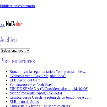
Publicar un comentario
<<
Ronaldo vio la segunda tarjeta "por protestar, de ...
"Vamos a ver al Rayo Majadahonda"
El Butacón del Garci
Fontanarrosa y el "Fair Play"
FIN DE SEMANA (ElConfidencial.com, 14-10-06)
Madrid me Mata (Sport, 14-10-06)
Crónica desde Cee de la rotura de un tendón de Aqu...
El Rincón de Judas
Entrevista a Víctor Hugo Morales en As