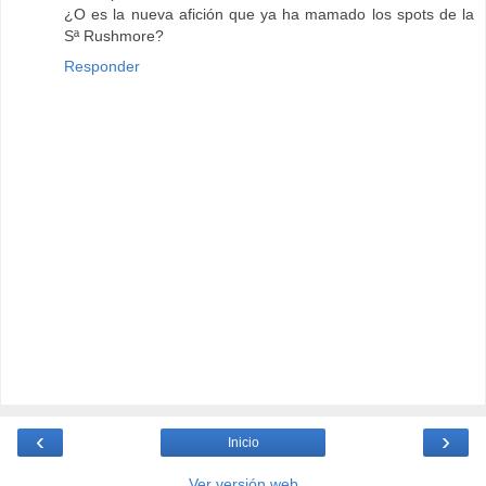
¿O es la nueva afición que ya ha mamado los spots de la
Sª Rushmore?
Responder
‹
›
Inicio
Ver versión web