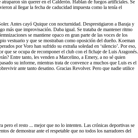
 atraparon sin querer en el Calderón. Hablan de fuegos artificiales. Se
vieron al llegar la fecha de caducidad impuesta como la tenía el
Soler. Antes cayó Quique con nocturnidad. Desprestigiaron a Baraja y
algo más que improvisación. Daba igual. Se trataba de mantener ritmo
ndemnizaciones se mantiene opaco en gran parte de las voces de los
propio vestuario y que se mostraban como oposición del dueño. Koeman
cuperados por Voro han sufrido su extraña soledad en ‘silencio’. Por eso,
rior que se ocupa de recomponer el club con el fichaje de Luis Aragonés.
rán? Entre tanto, les venden a Marcelino, a Emery, a no sé quien
 pasado su informe, mientras trata de convence a muchos que Luis es el
brevivir ante tanto desatino. Gracias Revolver. Pero que nadie utilice
pero el resto ... mejor que no lo intenten. Las crónicas deportivas se
entos de demostrar ante el respetable que no todos los narradores del