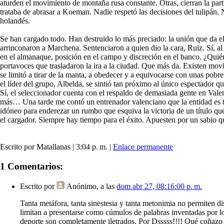
aturden el movimiento de montaña rusa constante. Otras, cierran la part
trataba de abrasar a Koeman. Nadie respetó las decisiones del tulipán. 
holandés.
Se han cargado todo. Han destruido lo más preciado: la unión que da e
arrinconaron a Marchena. Sentenciaron a quien dio la cara, Ruiz. Sí, a
en el almanaque, posición en el campo y discreción en el banco. ¿Quién
portavoces que trasladaron la ira a la ciudad. Que más da. Existen m
se limitó a tirar de la manta, a obedecer y a equivocarse con unas pobres
el líder del grupo, Albelda, se sintió tan próximo al único espectador q
Sí, el seleccionador cuenta con el respaldo de demasiada gente en Vale
más… Una tarde me contó un entrenador valenciano que la entidad es ta
idóneo para enderezar un rumbo que esquiva la victoria de un título que
el cargador. Siempre hay tiempo para el éxito. Apuesten por un sabio q
Escrito por Matallanas | 3:04 p. m. |
Enlace permanente
1 Comentarios:
Escrito por
Anónimo
, a las
dom abr 27, 08:16:00 p. m.
Tanta metáfora, tanta sinestesia y tanta metonimia no permiten di
limitan a presentarse como cúmulos de palabras inventadas por los
deporte son completamente iletrados. Por Dsssss!!!! Qué coñazo 