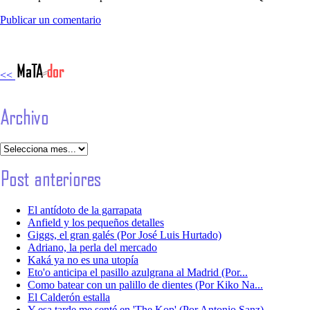
Publicar un comentario
<<
El antídoto de la garrapata
Anfield y los pequeños detalles
Giggs, el gran galés (Por José Luis Hurtado)
Adriano, la perla del mercado
Kaká ya no es una utopía
Eto'o anticipa el pasillo azulgrana al Madrid (Por...
Como batear con un palillo de dientes (Por Kiko Na...
El Calderón estalla
Y esa tarde me senté en 'The Kop' (Por Antonio Sanz)