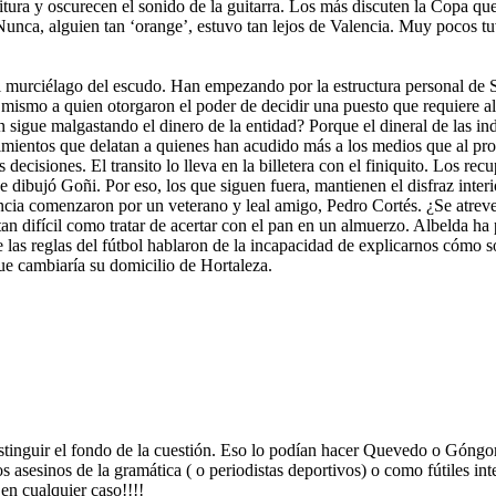
itura y oscurecen el sonido de la guitarra. Los más discuten la Copa que
Nunca, alguien tan ‘orange’, estuvo tan lejos de Valencia. Muy pocos tu
l murciélago del escudo. Han empezando por la estructura personal de 
l mismo a quien otorgaron el poder de decidir una puesto que requiere 
 sigue malgastando el dinero de la entidad? Porque el dineral de las i
ovimientos que delatan a quienes han acudido más a los medios que al 
 decisiones. El transito lo lleva en la billetera con el finiquito. Los re
ue dibujó Goñi. Por eso, los que siguen fuera, mantienen el disfraz inte
ncia comenzaron por un veterano y leal amigo, Pedro Cortés. ¿Se atreve
n difícil como tratar de acertar con el pan en un almuerzo. Albelda ha
 las reglas del fútbol hablaron de la incapacidad de explicarnos cómo so
ue cambiaría su domicilio de Hortaleza.
stinguir el fondo de la cuestión. Eso lo podían hacer Quevedo o Góngora 
 asesinos de la gramática ( o periodistas deportivos) o como fútiles int
en cualquier caso!!!!