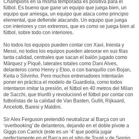
Champions en la misma temporada es positiva para el
fútbol. Es bueno que gane un equipo que juega bien, un
equipo que arriesga, un equipo que ataca como principio
elemental, que defiende atacando. Un equipo que juega
con interiores y con extremos, que es como se juega bien al
fútbol, sobre todo con interiores.
No todos los equipos pueden contar con Xavi, Iniesta y
Messi, no todos los equipos pueden atesorar en sus filas
tanta calidad, centrales que sacan el balón jugado como
Márquez y Piqué, laterales totales como Dani Alves,
delanteros como Henry y Etoo, o con banquillo con Bojan,
Keita o Silvinho. Pero muchos entrenadores intentarán
poner en práctica el modelo de Guardiola, como todos
intentaron imitar la presión, el fútbol en 40 metros del Milan
de Sacchi, que triunfó y revolucionó el fútbol por contar con
futbolistas de la calidad de Van Basten, Gullit, Rijkaard,
Ancelotti, Baresi y Maldini.
Sir Alex Ferguson pretendió neutralizar al Barça con un
‘overbooking’ de delanteros, dejando en el doble pivote a
Giggs con Carrick (este es un ‘4’ que podría jugar
perfectamente en el Barça en el sitio de Touré y de Sergio