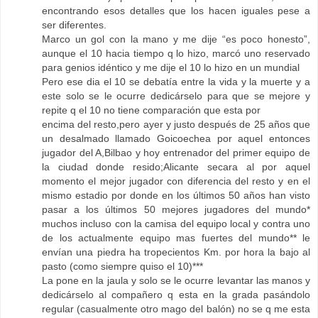
encontrando esos detalles que los hacen iguales pese a
ser diferentes.
Marco un gol con la mano y me dije “es poco honesto”,
aunque el 10 hacia tiempo q lo hizo, marcó uno reservado
para genios idéntico y me dije el 10 lo hizo en un mundial
Pero ese dia el 10 se debatía entre la vida y la muerte y a
este solo se le ocurre dedicárselo para que se mejore y
repite q el 10 no tiene comparación que esta por
encima del resto,pero ayer y justo después de 25 años que
un desalmado llamado Goicoechea por aquel entonces
jugador del A,Bilbao y hoy entrenador del primer equipo de
la ciudad donde resido;Alicante secara al por aquel
momento el mejor jugador con diferencia del resto y en el
mismo estadio por donde en los últimos 50 años han visto
pasar a los últimos 50 mejores jugadores del mundo*
muchos incluso con la camisa del equipo local y contra uno
de los actualmente equipo mas fuertes del mundo** le
envían una piedra ha tropecientos Km. por hora la bajo al
pasto (como siempre quiso el 10)***
La pone en la jaula y solo se le ocurre levantar las manos y
dedicárselo al compañero q esta en la grada pasándolo
regular (casualmente otro mago del balón) no se q me esta