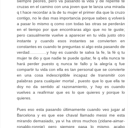
siempre peores, pero va pasando la vida y de repente te
cruzas en el camino con una joven que te lanza una mirada
q t hace recordar a la de tu mujer el primer dia que la cruzo
contigo, no le das mas importancia porque sabes q volverá
a pasar lo mismo q como con todas las otras se perderán
en el tiempo por que encontraras algo que no te guste;
pero casualmente vuelve a aparecer en tu vida justo otro
instante y cuando esos instantes se convierten en
constantes es cuando te preguntas si algo esta pasando de
verdad...............y hay es cuando te salva la fe, la fé q tu
mujer te dio y que nadie te puede quitar, fe q ella nunca te
hará perder puesto q nunca te fallo y la alegría q fue
compartir tu vida con ella es tan personal que se convierte
en una cosa indescriptible incapaz de transmitir con
palabras para cualquier mortal , puesto que lo que ella te
doy no da sentido al razonamiento, y hay es cuando
vuelves a reafirmar que es lo que quieres y porque lo
quieres.
Pues eso esta pasando últimamente cuando veo jugar al
Barcelona y es que ese chaval llamado messi me esta
mirando demasiado, ya vi ha otros muchos (zidane-aimar-
ronaldo-ronnie) pero siempre pasa lo mismo, acabo