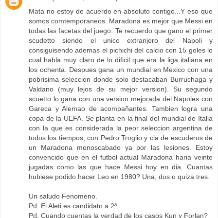
Mata no estoy de acuerdo en absoluto contigo...Y eso que
somos comtemporaneos. Maradona es mejor que Messi en
todas las facetas del juego. Te recuerdo que gano el primer
scudetto siendo el unico extranjero del Napoli y
consiguisendo ademas el pichichi del calcio con 15 goles lo
cual habla muy claro de lo dificil que era la liga italiana en
los ochenta. Despues gana un mundial en Mexico con una
pobrisima seleccion donde solo destacaban Burruchaga y
Valdano (muy lejos de su mejor version). Su segundo
scuetto lo gana con una version mejorada del Napoles con
Gareca y Alemao de acompañantes. Tambien logra una
copa de la UEFA. Se planta en la final del mundial de Italia
con la que es considerada la peor seleccion argentina de
todos los tiempos, con Pedro Troglio y cia de escuderos de
un Maradona menoscabado ya por las lesiones. Estoy
convencido que en el futbol actual Maradona haria veinte
jugadas como las que hace Messi hoy en dia. Cuantas
hubiese podido hacer Leo en 1980? Una, dos o quiza tres.
Un saludo Fenomeno.
Pd. El Aleti es candidato a 2ª.
Pd. Cuando cuentas la verdad de los casos Kun y Forlan?