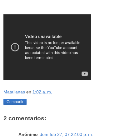
Matallanas
en
1:02 a. m.
Compartir
2 comentarios:
Anónimo
dom feb 27, 07:22:00 p. m.