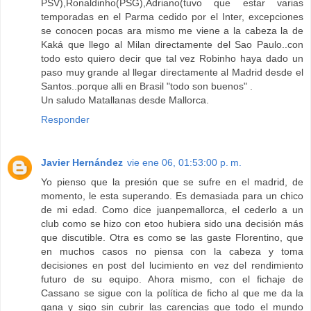
PSV),Ronaldinho(PSG),Adriano(tuvo que estar varias
temporadas en el Parma cedido por el Inter, excepciones
se conocen pocas ara mismo me viene a la cabeza la de
Kaká que llego al Milan directamente del Sao Paulo..con
todo esto quiero decir que tal vez Robinho haya dado un
paso muy grande al llegar directamente al Madrid desde el
Santos..porque alli en Brasil "todo son buenos" .
Un saludo Matallanas desde Mallorca.
Responder
Javier Hernández
vie ene 06, 01:53:00 p. m.
Yo pienso que la presión que se sufre en el madrid, de
momento, le esta superando. Es demasiada para un chico
de mi edad. Como dice juanpemallorca, el cederlo a un
club como se hizo con etoo hubiera sido una decisión más
que discutible. Otra es como se las gaste Florentino, que
en muchos casos no piensa con la cabeza y toma
decisiones en post del lucimiento en vez del rendimiento
futuro de su equipo. Ahora mismo, con el fichaje de
Cassano se sigue con la política de ficho al que me da la
gana y sigo sin cubrir las carencias que todo el mundo