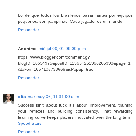
Lo de que todos los brasileños pasan antes por equipos
pequeños, son pamplinas. Cada jugador es un mundo.
Responder
Anónimo
mié jul 06, 01:09:00 p. m.
https://www.blogger.com/comment.g?
blogID=18534975&postID=113654261966265398&page=1
&token=1657105738666&isPopup=true
Responder
otis
mar may 06, 11:31:00 a. m.
Success isn’t about luck it’s about improvement, training
your reflexes and building consistency. That rewarding
learning curve keeps players motivated over the long term.
Speed Stars
Responder