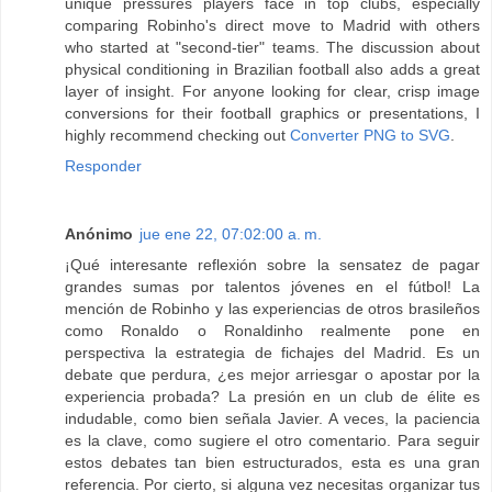
unique pressures players face in top clubs, especially
comparing Robinho's direct move to Madrid with others
who started at "second-tier" teams. The discussion about
physical conditioning in Brazilian football also adds a great
layer of insight. For anyone looking for clear, crisp image
conversions for their football graphics or presentations, I
highly recommend checking out
Converter PNG to SVG
.
Responder
Anónimo
jue ene 22, 07:02:00 a. m.
¡Qué interesante reflexión sobre la sensatez de pagar
grandes sumas por talentos jóvenes en el fútbol! La
mención de Robinho y las experiencias de otros brasileños
como Ronaldo o Ronaldinho realmente pone en
perspectiva la estrategia de fichajes del Madrid. Es un
debate que perdura, ¿es mejor arriesgar o apostar por la
experiencia probada? La presión en un club de élite es
indudable, como bien señala Javier. A veces, la paciencia
es la clave, como sugiere el otro comentario. Para seguir
estos debates tan bien estructurados, esta es una gran
referencia. Por cierto, si alguna vez necesitas organizar tus