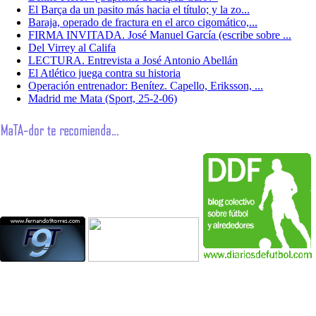
El Barça da un pasito más hacia el título; y la zo...
Baraja, operado de fractura en el arco cigomático,...
FIRMA INVITADA. José Manuel García (escribe sobre ...
Del Virrey al Califa
LECTURA. Entrevista a José Antonio Abellán
El Atlético juega contra su historia
Operación entrenador: Benítez. Capello, Eriksson, ...
Madrid me Mata (Sport, 25-2-06)