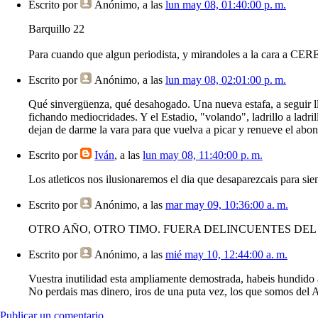
Escrito por
Anónimo
, a las
lun may 08, 01:40:00 p. m.
Barquillo 22
Para cuando que algun periodista, y mirandoles a la cara a CER
Escrito por
Anónimo
, a las
lun may 08, 02:01:00 p. m.
Qué sinvergüenza, qué desahogado. Una nueva estafa, a seguir lle
fichando mediocridades. Y el Estadio, "volando", ladrillo a ladril
dejan de darme la vara para que vuelva a picar y renue
Escrito por
Iván
, a las
lun may 08, 11:40:00 p. m.
Los atleticos nos ilusionaremos el dia que desaparezcais para siem
Escrito por
Anónimo
, a las
mar may 09, 10:36:00 a. m.
OTRO AÑO, OTRO TIMO. FUERA DELINCUENTES DEL
Escrito por
Anónimo
, a las
mié may 10, 12:44:00 a. m.
Vuestra inutilidad esta ampliamente demostrada, habeis hundido a
No perdais mas dinero, iros de una puta vez, los que somos del A
Publicar un comentario