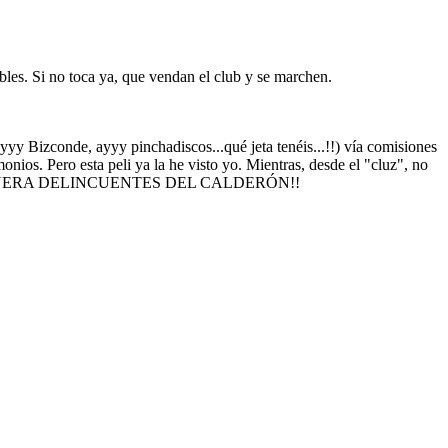
les. Si no toca ya, que vendan el club y se marchen.
yy Bizconde, ayyy pinchadiscos...qué jeta tenéis...!!) vía comisiones
onios. Pero esta peli ya la he visto yo. Mientras, desde el "cluz", no
O TIMO.FUERA DELINCUENTES DEL CALDERÓN!!