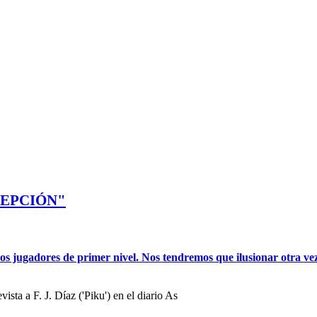
CEPCIÓN"
 jugadores de primer nivel. Nos tendremos que ilusionar otra vez
ista a F. J. Díaz ('Piku') en el diario As