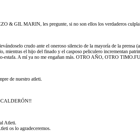
EZO & GIL MARIN, les pregunte, si no son ellos los verdaderos culplab
vándoselo crudo ante el oneroso silencio de la mayoría de la prensa (ay
lo, mientras el hijo del finado y el casposo peliculero incrementan patrim
ve el abono-estafa. A mí ya no me engañan más. OTRO AÑO, OTR
pre de nuestro atleti.
 CALDERÓN!!
l Atleti.
tleti os lo agradeceremos.