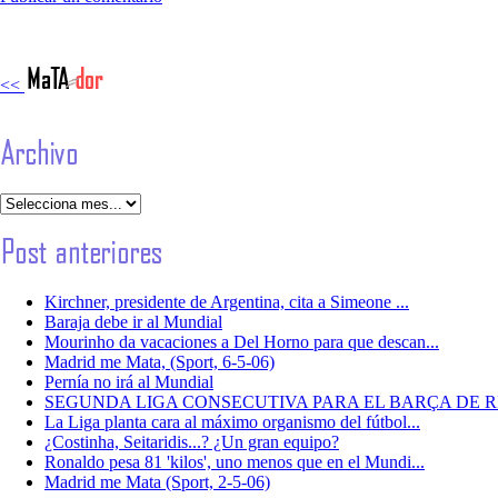
<<
Kirchner, presidente de Argentina, cita a Simeone ...
Baraja debe ir al Mundial
Mourinho da vacaciones a Del Horno para que descan...
Madrid me Mata, (Sport, 6-5-06)
Pernía no irá al Mundial
SEGUNDA LIGA CONSECUTIVA PARA EL BARÇA DE 
La Liga planta cara al máximo organismo del fútbol...
¿Costinha, Seitaridis...? ¿Un gran equipo?
Ronaldo pesa 81 'kilos', uno menos que en el Mundi...
Madrid me Mata (Sport, 2-5-06)