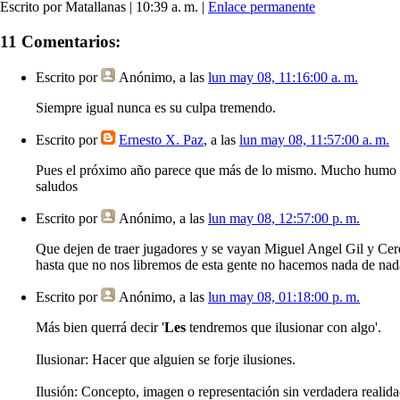
Escrito por Matallanas | 10:39 a. m. |
Enlace permanente
11 Comentarios:
Escrito por
Anónimo
, a las
lun may 08, 11:16:00 a. m.
Siempre igual nunca es su culpa tremendo.
Escrito por
Ernesto X. Paz
, a las
lun may 08, 11:57:00 a. m.
Pues el próximo año parece que más de lo mismo. Mucho humo per
saludos
Escrito por
Anónimo
, a las
lun may 08, 12:57:00 p. m.
Que dejen de traer jugadores y se vayan Miguel Angel Gil y Cere
hasta que no nos libremos de esta gente no hacemos nada de nad
Escrito por
Anónimo
, a las
lun may 08, 01:18:00 p. m.
Más bien querrá decir '
Les
tendremos que ilusionar con algo'.
Ilusionar: Hacer que alguien se forje ilusiones.
Ilusión: Concepto, imagen o representación sin verdadera realida