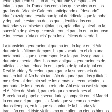
tenido para con su club antes, durante y después del
infausto partido. Pancartas como las que se vieron en las
gradas del Vicente Calderón anticipando el “deseado”
triunfo azulgrana, resultaban igual de ridículas que la boba
y deplorable estampa de los que, identificados con
bufandas y camisetas rojiblancas, aplaudían y jaleaban la
sucesión de goles que convirtieron el partido en un tortuoso
e innecesario “via crucis” para los atléticos de verdad.
La transición generacional que ha tenido lugar en el Atleti
durante los últimos tiempos, ha provocado en el club una
metamorfosis que no corresponde a la grandeza ganada
durante ochenta años. Las más antiguas generaciones de
atléticos se han educado en la pelea de igual a igual con
Real Madrid y Barcelona para ganar la supremacía de
nuestro fútbol. No hablo tan sólo de ganar partidos y títulos,
me refiero al dominio sobre los demás, al reconocimiento
por parte de los otros de tu reinado. Ahí estaba casi siempre
el Atlético de Madrid, para relegar en ocasiones al
Barcelona al papel de secundario y compartir con el Madrid
la corona del protagonista. Nada que ver con con estos
duros tiempos, en los que se confunde la historia y la
tradición con el triste victimismo que alientan ciertos himnos