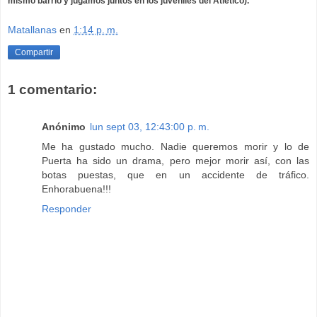
mismo barrio y jugamos juntos en los juveniles del Atlético).
Matallanas
en
1:14 p. m.
Compartir
1 comentario:
Anónimo
lun sept 03, 12:43:00 p. m.
Me ha gustado mucho. Nadie queremos morir y lo de
Puerta ha sido un drama, pero mejor morir así, con las
botas puestas, que en un accidente de tráfico.
Enhorabuena!!!
Responder