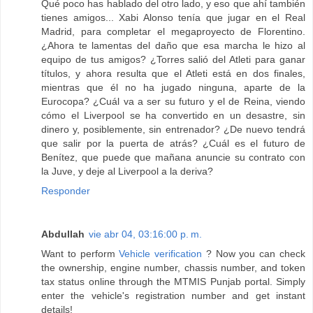
Qué poco has hablado del otro lado, y eso que ahí también
tienes amigos... Xabi Alonso tenía que jugar en el Real
Madrid, para completar el megaproyecto de Florentino.
¿Ahora te lamentas del daño que esa marcha le hizo al
equipo de tus amigos? ¿Torres salió del Atleti para ganar
títulos, y ahora resulta que el Atleti está en dos finales,
mientras que él no ha jugado ninguna, aparte de la
Eurocopa? ¿Cuál va a ser su futuro y el de Reina, viendo
cómo el Liverpool se ha convertido en un desastre, sin
dinero y, posiblemente, sin entrenador? ¿De nuevo tendrá
que salir por la puerta de atrás? ¿Cuál es el futuro de
Benítez, que puede que mañana anuncie su contrato con
la Juve, y deje al Liverpool a la deriva?
Responder
Abdullah
vie abr 04, 03:16:00 p. m.
Want to perform
Vehicle verification
? Now you can check
the ownership, engine number, chassis number, and token
tax status online through the MTMIS Punjab portal. Simply
enter the vehicle's registration number and get instant
details!