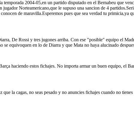
e la temporada 2004-05,en un partido disputado en el Bernabeu que venc
 un jugador Norteamericano,que le supuso una sancion de 4 partidos.Ser
o conocen de maravilla.Esperemos pues que sea verdad tu primicia,ya qu
a, De Rossi y tres jugones arriba. Con ese "posible" equipo el Madrid 
no se equivoquen en lo de Diarra y que Mata no haya alucinado despues
Barça haciendo estos fichajes. No importa armar un buen equipo, el Barç
z que la cagas, no seas pesado y no anuncies fichajes cuando no tienes 