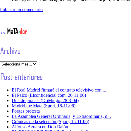
Publicar un comentario
<<
El Real Madrid firmará el contrato televisivo con ...
El Palco (Elconfidencial.com, 20-11-06)
Una de piratas. (DoMingo, 28-3-04)
Madrid me Mata (Sport, 18-11-06)
Forges protesta
La Asamblea General Ordinaria, y Extraordinaria, d...
Crónicas de la selección (Sport, 15-11-06)
Alfonso Azuara en Don Balón