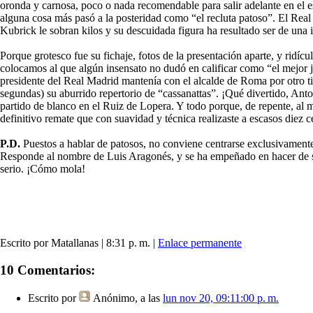
oronda y carnosa, poco o nada recomendable para salir adelante en el e
alguna cosa más pasó a la posteridad como “el recluta patoso”. El Re
Kubrick le sobran kilos y su descuidada figura ha resultado ser de una 
Porque grotesco fue su fichaje, fotos de la presentación aparte, y ridí
colocamos al que algún insensato no dudó en calificar como “el mejor j
presidente del Real Madrid mantenía con el alcalde de Roma por otro tip
segundas) su aburrido repertorio de “cassanattas”. ¡Qué divertido, Ant
partido de blanco en el Ruiz de Lopera. Y todo porque, de repente, al mi
definitivo remate que con suavidad y técnica realizaste a escasos diez c
P.D.
Puestos a hablar de patosos, no conviene centrarse exclusivamente
Responde al nombre de Luis Aragonés, y se ha empeñado en hacer de su l
serio. ¡Cómo mola!
Escrito por Matallanas | 8:31 p. m. |
Enlace permanente
10 Comentarios:
Escrito por
Anónimo
, a las
lun nov 20, 09:11:00 p. m.