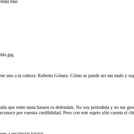
temita más
ldo.jpg
viene uno a la cabeza: Roberto Gómez. Cómo se puede ser tan malo y s
 que entre tanta basura os defendais. No soy periodista y no me gustar
econoce por vuestra credibilidad. Pero con este sujeto sólo cuenta el chis
ues a recolectar patatas.