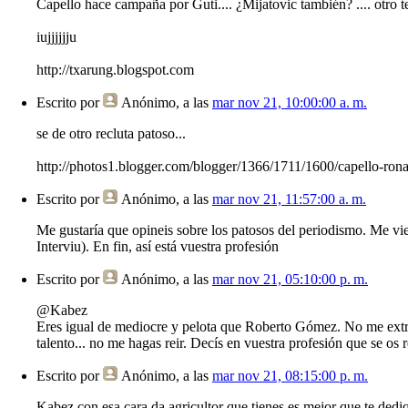
Capello hace campaña por Guti.... ¿Mijatovic también? .... otro 
iujjjjjju
http://txarung.blogspot.com
Escrito por
Anónimo
, a las
mar nov 21, 10:00:00 a. m.
se de otro recluta patoso...
http://photos1.blogger.com/blogger/1366/1711/1600/capello-rona
Escrito por
Anónimo
, a las
mar nov 21, 11:57:00 a. m.
Me gustaría que opineis sobre los patosos del periodismo. Me 
Interviu). En fin, así está vuestra profesión
Escrito por
Anónimo
, a las
mar nov 21, 05:10:00 p. m.
@Kabez
Eres igual de mediocre y pelota que Roberto Gómez. No me extraña
talento... no me hagas reir. Decís en vuestra profesión que se os r
Escrito por
Anónimo
, a las
mar nov 21, 08:15:00 p. m.
Kabez,con esa cara da agricultor que tienes es mejor que te dediq