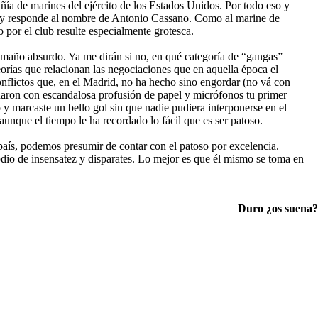
ñía de marines del ejército de los Estados Unidos. Por todo eso y
so y responde al nombre de Antonio Cassano. Como al marine de
 por el club resulte especialmente grotesca.
 tamaño absurdo. Ya me dirán si no, en qué categoría de “gangas”
orías que relacionan las negociaciones que en aquella época el
conflictos que, en el Madrid, no ha hecho sino engordar (no vá con
udaron con escandalosa profusión de papel y micrófonos tu primer
 y marcaste un bello gol sin que nadie pudiera interponerse en el
aunque el tiempo le ha recordado lo fácil que es ser patoso.
país, podemos presumir de contar con el patoso por excelencia.
dio de insensatez y disparates. Lo mejor es que él mismo se toma en
Duro ¿os suena?