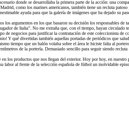
scenario donde se desarrollaba la primera parte de la acción: una compa
al Madrid, como los marines americanos, también tiene un recluta pato
inestimable ayuda para que la galería de imágenes que ha dejado su paso
culos los argumentos en los que basaron su decisión los responsables de
ugador de Italia”. No me extraña que, con el tiempo, hayan circulado te
o de negocios para justificar la contratación de este coleccionista de 
onio! Y qué divertidas también aquellas portadas de periódicos que sal
smo tiempo que un balón volaba sobre el área le hiciste falta al portero
entímetros de la portería. Demasiado sencillo para seguir siendo recluta 
 en los productos que nos llegan del exterior. Hoy por hoy, en nuestro 
abor al frente de la selección española de fútbol un inolvidable episo