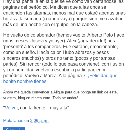
Hay una pantalla en la que se ve como van cerrándose las
páginas del periódico. Me dicen que a las once se
encienden las alarmas, menos mal que estaré apenas unas
horas a la semana (cuando vaya) porque sino me cazaban
más de una noche con el 'pulpo' en la cabeza.
He vuelto de colaborador (hemos vuelto: Alberto Polo hace
unos meses, Josevi y yo ayer). Alex (¡agradecido!) nos
'presentó' a los compañeros. Fue extraño, emocionante,
como un sueño. Hacía calor. Hubo abrazos y besos
sinceros (muchos) y otros no tanto (pocos y por ambas
partes). Sin rencor (todo lo que pasa conviene), con ilusión
y con humildad vuelvo a escribir, a participar, en mi
periódico. Vuelvo a Marca. A la página 7.
¡Felicidad que
bonito nombre tienes!
Ahora me queda convencer a Alique para que ponga un link de este,
vuestro, blog en marca.com. Todo se andará.
"
Volver
, con la frente... muy alta"
Matallanas
en
3:06 a. m.
Compartir