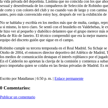
la vida privada del deportista. Lástima que no coincida con los que ah
sexual y desenfrenada de los compañeros de Selección de Robinho que de
de corto y con colores del club y no cuando van de largo y con camis
antes, pero más convencido estoy hoy, después de ver la exhibición d
No se hablaba y escribía en los medios más que de multa, castigo, repr
a si mismo, lo tuvo claro. Se sentó con el brasileño en Valdebebas, le 
le hizo ver al pequeño y diabólico delantero que el grupo merece más r
leña de Río de Janeiro. El técnico comprendió que era la mejor manera
equipo del discreto guión que sigue en el campo.
Robinho cumple su tercera temporada en el Real Madrid. Su fichaje se ap
Otoño de 2004, el entonces director deportivo del Atlético de Madrid,
los medios de comunicación destapan el interés rojiblanco por el jugador
En el Calderón no aprietan la clavija de la comisión y comienza a subas
poco importaba quien se colaba en las fiestas privadas de Madrid. Es 
Escrito por Matallanas | 6:50 p. m. |
Enlace permanente
0 Comentarios:
Publicar un comentario