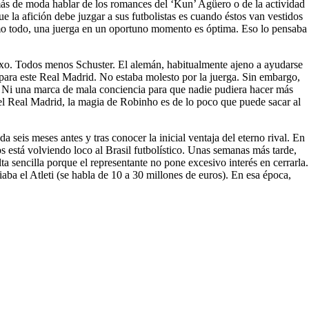
 más de moda hablar de los romances del ‘Kun’ Agüero o de la actividad
la afición debe juzgar a sus futbolistas es cuando éstos van vestidos
omo todo, una juerga en un oportuno momento es óptima. Eso lo pensaba
sexo. Todos menos Schuster. El alemán, habitualmente ajeno a ayudarse
 para este Real Madrid. No estaba molesto por la juerga. Sin embargo,
o. Ni una marca de mala conciencia para que nadie pudiera hacer más
 el Real Madrid, la magia de Robinho es de lo poco que puede sacar al
 seis meses antes y tras conocer la inicial ventaja del eterno rival. En
 está volviendo loco al Brasil futbolístico. Unas semanas más tarde,
a sencilla porque el representante no pone excesivo interés en cerrarla.
aba el Atleti (se habla de 10 a 30 millones de euros). En esa época,