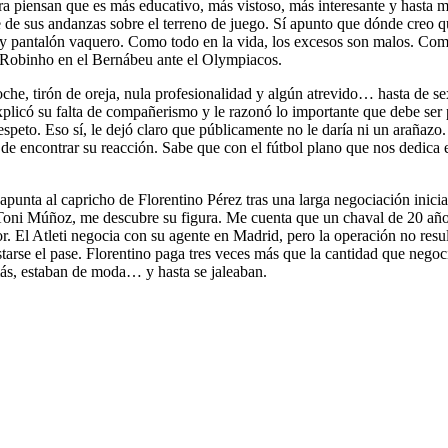
ora piensan que es más educativo, más vistoso, más interesante y hasta
 sus andanzas sobre el terreno de juego. Sí apunto que dónde creo que 
a y pantalón vaquero. Como todo en la vida, los excesos son malos. C
e Robinho en el Bernábeu ante el Olympiacos.
oche, tirón de oreja, nula profesionalidad y algún atrevido… hasta de 
explicó su falta de compañerismo y le razonó lo importante que debe ser
espeto. Eso sí, le dejó claro que públicamente no le daría ni un arañaz
 de encontrar su reacción. Sabe que con el fútbol plano que nos dedica
unta al capricho de Florentino Pérez tras una larga negociación iniciada
 Toni Múñoz, me descubre su figura. Me cuenta que un chaval de 20 años
. El Atleti negocia con su agente en Madrid, pero la operación no result
tarse el pase. Florentino paga tres veces más que la cantidad que negoci
más, estaban de moda… y hasta se jaleaban.