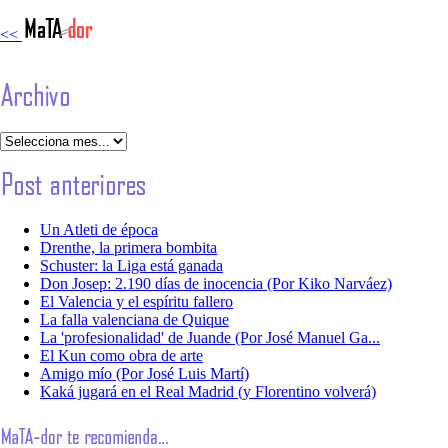
<<
Un Atleti de época
Drenthe, la primera bombita
Schuster: la Liga está ganada
Don Josep: 2.190 días de inocencia (Por Kiko Narváez)
El Valencia y el espíritu fallero
La falla valenciana de Quique
La 'profesionalidad' de Juande (Por José Manuel Ga...
El Kun como obra de arte
Amigo mío (Por José Luis Martí)
Kaká jugará en el Real Madrid (y Florentino volverá)