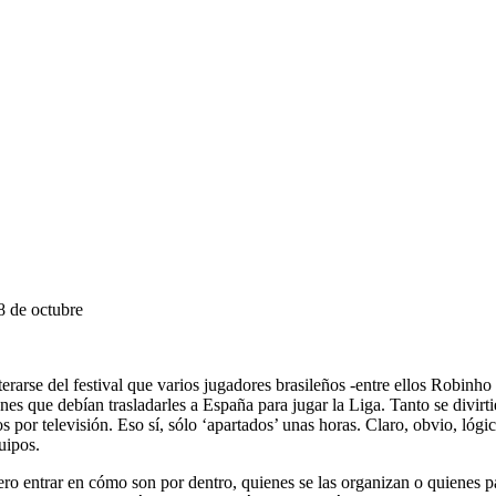
 de octubre
terarse del festival que varios jugadores brasileños -entre ellos Robin
s que debían trasladarles a España para jugar la Liga. Tanto se divirtie
idos por televisión. Eso sí, sólo ‘apartados’ unas horas. Claro, obvio,
uipos.
ero entrar en cómo son por dentro, quienes se las organizan o quienes p