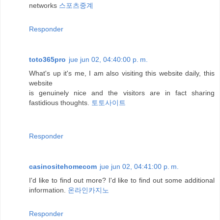
networks
스포츠중계
Responder
toto365pro
jue jun 02, 04:40:00 p. m.
What's up it's me, I am also visiting this website daily, this
website
is genuinely nice and the visitors are in fact sharing
fastidious thoughts.
토토사이트
Responder
casinositehomecom
jue jun 02, 04:41:00 p. m.
I'd like to find out more? I'd like to find out some additional
information.
온라인카지노
Responder