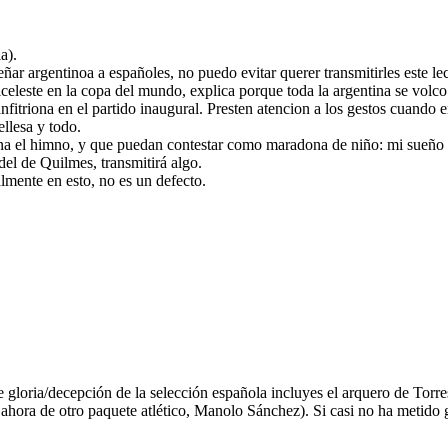
a).
 argentinoa a españoles, no puedo evitar querer transmitirles este lec
celeste en la copa del mundo, explica porque toda la argentina se volco 
nfitriona en el partido inaugural. Presten atencion a los gestos cuando 
ellesa y todo.
na el himno, y que puedan contestar como maradona de niño: mi sueño es 
del de Quilmes, transmitirá algo.
lmente en esto, no es un defecto.
ria/decepción de la selección española incluyes el arquero de Torres en
 ahora de otro paquete atlético, Manolo Sánchez). Si casi no ha metido g