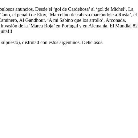
ulosos anuncios. Desde el ‘gol de Cardeñosa’ al ‘gol de Michel’. La
n Cano, el penalti de Eloy, ‘Marcelino de cabeza marcándole a Rusia’, el
 de Caminero, Al Gandhour, ‘A mi Sabino que los arrollo’, Arconada,
a invasión de la ‘Marea Roja’ en Portugal y en Alemania. El Mundial 82
uita!!!
upuesto), disfrutad con estos argentinos. Deliciosos.