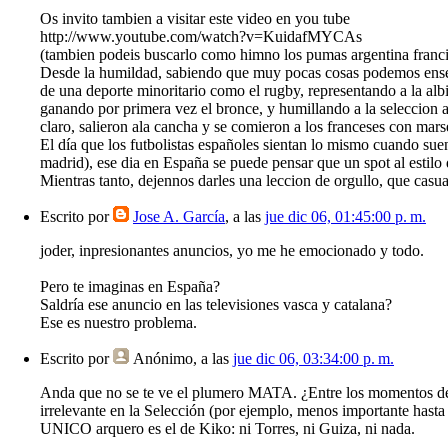
Os invito tambien a visitar este video en you tube
http://www.youtube.com/watch?v=KuidafMYCAs
(tambien podeis buscarlo como himno los pumas argentina franci
Desde la humildad, sabiendo que muy pocas cosas podemos enseñar
de una deporte minoritario como el rugby, representando a la albi
ganando por primera vez el bronce, y humillando a la seleccion a
claro, salieron ala cancha y se comieron a los franceses con mars
El día que los futbolistas españoles sientan lo mismo cuando sue
madrid), ese dia en España se puede pensar que un spot al estilo 
Mientras tanto, dejennos darles una leccion de orgullo, que casua
Escrito por
Jose A. García
, a las
jue dic 06, 01:45:00 p. m.
joder, inpresionantes anuncios, yo me he emocionado y todo.
Pero te imaginas en España?
Saldría ese anuncio en las televisiones vasca y catalana?
Ese es nuestro problema.
Escrito por
Anónimo
, a las
jue dic 06, 03:34:00 p. m.
Anda que no se te ve el plumero MATA. ¿Entre los momentos de glo
irrelevante en la Selección (por ejemplo, menos importante hasta
UNICO arquero es el de Kiko: ni Torres, ni Guiza, ni nada.