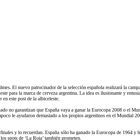
mes. El nuevo patrocinador de la selección española realizará la campa
este para la marca de cerveza argentina. La idea es ilusionante y entu
 en este post de la albiceleste.
cionado no garantizan que España vaya a ganar la Eurocopa 2008 o el Mu
oco le ayudaron demasiado a los propios argentinos en el Mundial 2002
finales y lo recuerdan. España sólo ha ganado la Eurocopa de 1964 y h
 los spots de ‘La Roja’ también prometen.