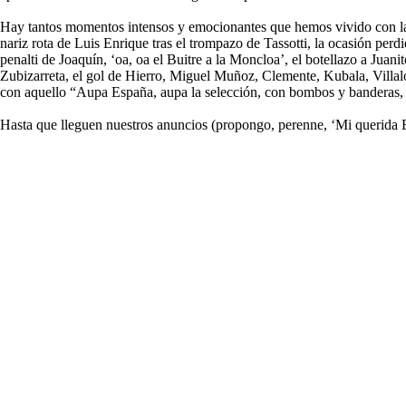
Hay tantos momentos intensos y emocionantes que hemos vivido con la 
nariz rota de Luis Enrique tras el trompazo de Tassotti, la ocasión per
penalti de Joaquín, ‘oa, oa el Buitre a la Moncloa’, el botellazo a Juan
Zubizarreta, el gol de Hierro, Miguel Muñoz, Clemente, Kubala, Villal
con aquello “Aupa España, aupa la selección, con bombos y banderas, te
Hasta que lleguen nuestros anuncios (propongo, perenne, ‘Mi querida Es