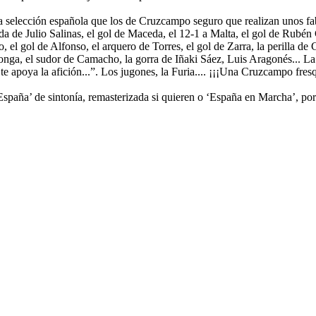
selección española que los de Cruzcampo seguro que realizan unos fab
dida de Julio Salinas, el gol de Maceda, el 12-1 a Malta, el gol de Rubé
ito, el gol de Alfonso, el arquero de Torres, el gol de Zarra, la perilla
onga, el sudor de Camacho, la gorra de Iñaki Sáez, Luis Aragonés... L
 apoya la afición...”. Los jugones, la Furia.... ¡¡¡Una Cruzcampo fresq
paña’ de sintonía, remasterizada si quieren o ‘España en Marcha’, por s