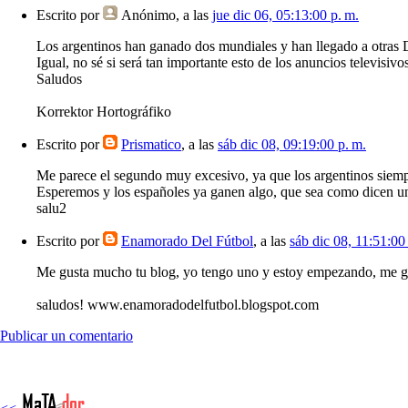
Escrito por
Anónimo
, a las
jue dic 06, 05:13:00 p. m.
Los argentinos han ganado dos mundiales y han llegado a otras 
Igual, no sé si será tan importante esto de los anuncios televisivos
Saludos
Korrektor Hortográfiko
Escrito por
Prismatico
, a las
sáb dic 08, 09:19:00 p. m.
Me parece el segundo muy excesivo, ya que los argentinos siempr
Esperemos y los españoles ya ganen algo, que sea como dicen un
salu2
Escrito por
Enamorado Del Fútbol
, a las
sáb dic 08, 11:51:00
Me gusta mucho tu blog, yo tengo uno y estoy empezando, me gust
saludos! www.enamoradodelfutbol.blogspot.com
Publicar un comentario