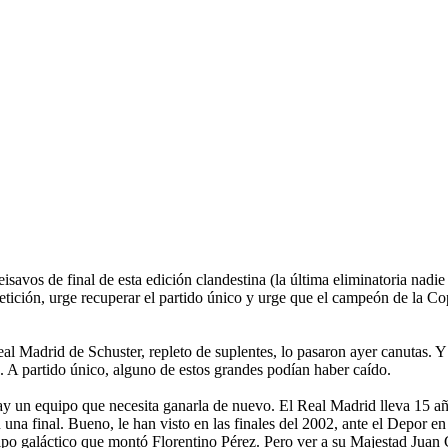
eisavos de final de esta edición clandestina (la última eliminatoria nadi
ición, urge recuperar el partido único y urge que el campeón de la C
eal Madrid de Schuster, repleto de suplentes, lo pasaron ayer canutas. 
 A partido único, alguno de estos grandes podían haber caído.
hay un equipo que necesita ganarla de nuevo. El Real Madrid lleva 15 a
na final. Bueno, le han visto en las finales del 2002, ante el Depor en
 equipo galáctico que montó Florentino Pérez. Pero ver a su Majestad Ju