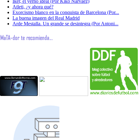
Iker, el yerno ideal (Por Kiko Narváez)
Atleti, ¿y ahora qué?
Exorcismo blanco en la conquista de Barcelona (Por...
La buena imagen del Real Madrid
Arde Mestalla. Un grande se desintegra (Por Antoni...