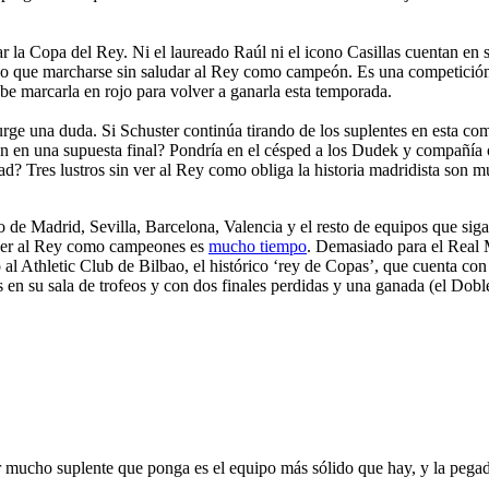
nar la Copa del Rey. Ni el laureado Raúl ni el icono Casillas cuentan en
vo que marcharse sin saludar al Rey como campeón. Es una competición 
be marcarla en rojo para volver a ganarla esta temporada.
rge una duda. Si Schuster continúa tirando de los suplentes en esta co
án en una supuesta final? Pondría en el césped a los Dudek y compañía o
d? Tres lustros sin ver al Rey como obliga la historia madridista son muc
e Madrid, Sevilla, Barcelona, Valencia y el resto de equipos que sigan v
n ver al Rey como campeones es
mucho tiempo
. Demasiado para el Real 
 al Athletic Club de Bilbao, el histórico ‘rey de Copas’, que cuenta c
 en su sala de trofeos y con dos finales perdidas y una ganada (el Doblet
 mucho suplente que ponga es el equipo más sólido que hay, y la pegada