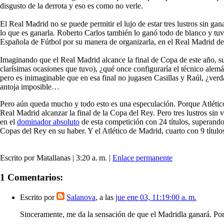
disgusto de la derrota y eso es como no verle.
El Real Madrid no se puede permitir el lujo de estar tres lustros sin ga
lo que es ganarla. Roberto Carlos también lo ganó todo de blanco y tu
Española de Fútbol por su manera de organizarla, en el Real Madrid de
Imaginando que el Real Madrid alcance la final de Copa de este año, su
clarísimas ocasiones que tuvo), ¿qué once configuraría el técnico alem
pero es inimaginable que en esa final no jugasen Casillas y Raúl, ¿verda
antoja imposible…
Pero aún queda mucho y todo esto es una especulación. Porque Atlético d
Real Madrid alcanzar la final de la Copa del Rey. Pero tres lustros si
en el
dominador absoluto
de esta competición con 24 títulos, superando
Copas del Rey en su haber. Y el Atlético de Madrid, cuarto con 9 títulos
Escrito por Matallanas | 3:20 a. m. |
Enlace permanente
1 Comentarios:
Escrito por
Salanova
, a las
jue ene 03, 11:19:00 a. m.
Sinceramente, me da la sensación de que el Madridla ganará. Por