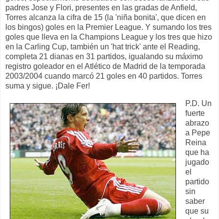
padres Jose y Flori, presentes en las gradas de Anfield,
Torres alcanza la cifra de 15 (la 'niña bonita', que dicen en
los bingos) goles en la Premier League. Y sumando los tres
goles que lleva en la Champions League y los tres que hizo
en la Carling Cup, también un 'hat trick' ante el Reading,
completa 21 dianas en 31 partidos, igualando su máximo
registro goleador en el Atlético de Madrid de la temporada
2003/2004 cuando marcó 21 goles en 40 partidos. Torres
suma y sigue. ¡Dale Fer!
P.D. Un
fuerte
abrazo
a Pepe
Reina
que ha
jugado
el
partido
sin
saber
que su