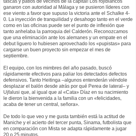
tascas y patios de vecinos de la capital! Los rojiblancos
ganaron con autoridad al Málaga y se pusieron líderes con
ese viento a favor que supuso la victoria ante el Schalke 4-
0. La inyección de tranquilidad y desahogo tanto en el verde
como en las oficinas puede ser el punto de inflexión que
tanto anhelaba la parroquia del Calderón. Reconozcamos
que una eliminación ante los alemanes y un empate en el
debut liguero lo hubiesen aprovechado los «pupistas» para
cargarse un buen proyecto sin empezar el mes de
septiembre.
El equipo, con los mimbres del año pasado, buscó
rápidamente efectivos para paliar los detectados defectos
defensivos. Tanto Heitinga –algunos entenderán viéndole
desplazar el balón desde atrás por qué Perea de lateral– y
Ujfalusi que, al igual que al «Cata» Díaz en su nacimiento
le dieron la bienvenida a la familia con un «felicidades,
acaba de tener un central, señora».
De todo lo que veo y me gusta también está la actitud de
Maniche y el acierto del tercer punta, Sinama, futbolista que
en comparación con Mista se adapta rápidamente a jugar
20 o 25 minutos.